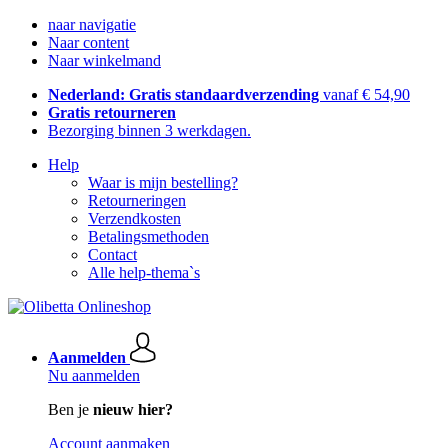
naar navigatie
Naar content
Naar winkelmand
Nederland: Gratis standaardverzending
vanaf € 54,90
Gratis retourneren
Bezorging binnen 3 werkdagen.
Help
Waar is mijn bestelling?
Retourneringen
Verzendkosten
Betalingsmethoden
Contact
Alle help-thema`s
Aanmelden
Nu aanmelden
Ben je
nieuw hier?
Account aanmaken