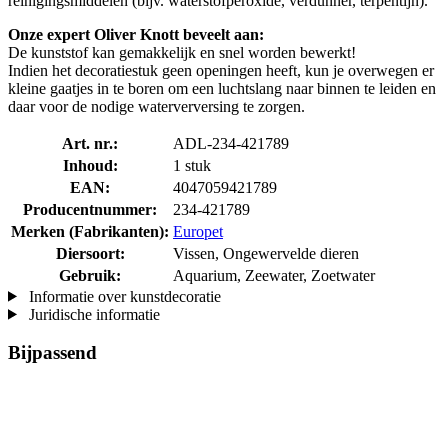
reinigingsmiddelen (bijv. waterstofperoxide, verdunner, terpentijn).
Onze expert Oliver Knott beveelt aan:
De kunststof kan gemakkelijk en snel worden bewerkt!
Indien het decoratiestuk geen openingen heeft, kun je overwegen er
kleine gaatjes in te boren om een luchtslang naar binnen te leiden en
daar voor de nodige waterverversing te zorgen.
Art. nr.:
ADL-234-421789
Inhoud:
1 stuk
EAN:
4047059421789
Producentnummer:
234-421789
Merken (Fabrikanten):
Europet
Diersoort:
Vissen, Ongewervelde dieren
Gebruik:
Aquarium, Zeewater, Zoetwater
Informatie over kunstdecoratie
Juridische informatie
Bijpassend