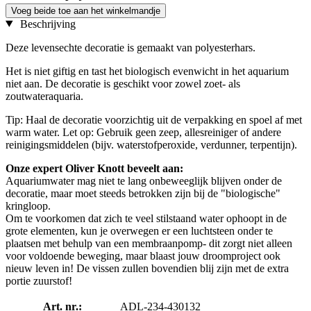
Voeg beide toe aan het winkelmandje
Beschrijving
Deze levensechte decoratie is gemaakt van polyesterhars.
Het is niet giftig en tast het biologisch evenwicht in het aquarium
niet aan. De decoratie is geschikt voor zowel zoet- als
zoutwateraquaria.
Tip: Haal de decoratie voorzichtig uit de verpakking en spoel af met
warm water. Let op: Gebruik geen zeep, allesreiniger of andere
reinigingsmiddelen (bijv. waterstofperoxide, verdunner, terpentijn).
Onze expert Oliver Knott beveelt aan:
Aquariumwater mag niet te lang onbeweeglijk blijven onder de
decoratie, maar moet steeds betrokken zijn bij de "biologische"
kringloop.
Om te voorkomen dat zich te veel stilstaand water ophoopt in de
grote elementen, kun je overwegen er een luchtsteen onder te
plaatsen met behulp van een membraanpomp- dit zorgt niet alleen
voor voldoende beweging, maar blaast jouw droomproject ook
nieuw leven in! De vissen zullen bovendien blij zijn met de extra
portie zuurstof!
Art. nr.:
ADL-234-430132