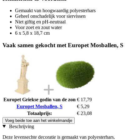
Gemaakt van hoogwaardig polyesterhars
Geheel onschadelijk voor siervissen
Niet giftig en pH-neutraal
Voor zoet en zout water
6 x 5,8 x 18,7 cm
Vaak samen gekocht met Europet Mosballen, S
Europet Griekse godin van de zon
€ 17,79
Europet Mosballen, S
€ 5,29
Totaalprijs:
€ 23,08
Voeg beide toe aan het winkelmandje
Beschrijving
Deze levensechte decoratie is gemaakt van polyesterhars.