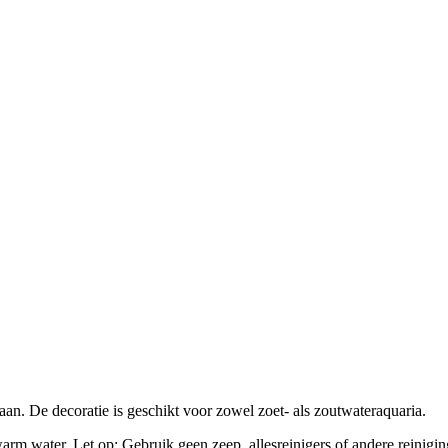
t aan. De decoratie is geschikt voor zowel zoet- als zoutwateraquaria.
arm water. Let op: Gebruik geen zeep, allesreinigers of andere reinigin