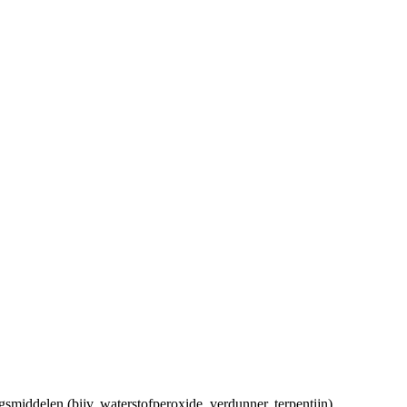
gsmiddelen (bijv. waterstofperoxide, verdunner, terpentijn)