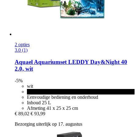
2 opties
3.0 (1)
Aquael
Aquariumset LEDDY Day&Night 40
2.0, wit
-5%
wit
zwart
Eenvoudige bediening en onderhoud
Inhoud 25 L
Afmeting 41 x 25 x 25 cm
€ 89,02
€ 93,99
Bezorging uiterlijk op 17. augustus