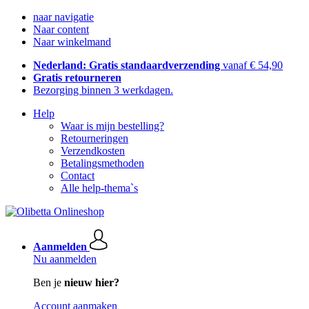
naar navigatie
Naar content
Naar winkelmand
Nederland: Gratis standaardverzending
vanaf € 54,90
Gratis retourneren
Bezorging binnen 3 werkdagen.
Help
Waar is mijn bestelling?
Retourneringen
Verzendkosten
Betalingsmethoden
Contact
Alle help-thema`s
Aanmelden
Nu aanmelden
Ben je
nieuw hier?
Account aanmaken