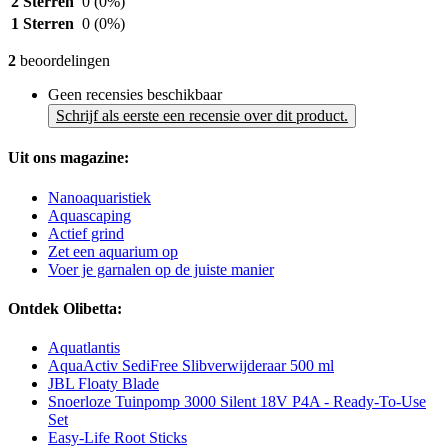
2 Sterren
0
(0%)
1 Sterren
0
(0%)
2
beoordelingen
Geen recensies beschikbaar
Schrijf als eerste een recensie over dit product.
Uit ons magazine:
Nanoaquaristiek
Aquascaping
Actief grind
Zet een aquarium op
Voer je garnalen op de juiste manier
Ontdek Olibetta:
Aquatlantis
AquaActiv SediFree Slibverwijderaar 500 ml
JBL Floaty Blade
Snoerloze Tuinpomp 3000 Silent 18V P4A - Ready-To-Use
Set
Easy-Life Root Sticks