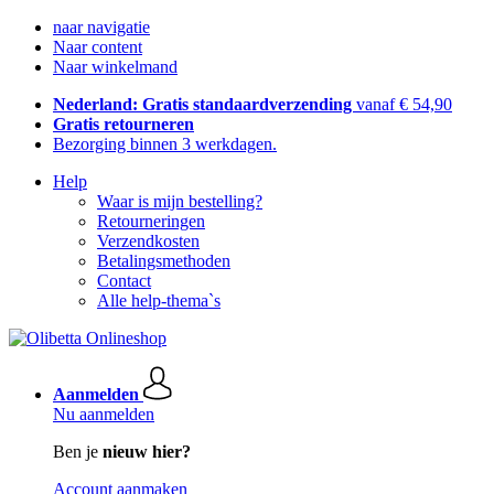
naar navigatie
Naar content
Naar winkelmand
Nederland: Gratis standaardverzending
vanaf € 54,90
Gratis retourneren
Bezorging binnen 3 werkdagen.
Help
Waar is mijn bestelling?
Retourneringen
Verzendkosten
Betalingsmethoden
Contact
Alle help-thema`s
Aanmelden
Nu aanmelden
Ben je
nieuw hier?
Account aanmaken