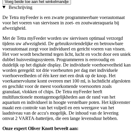
Voeg beide toe aan het winkelmandje
Beschrijving
De Tetra myFeeder is een zwarte programmeerbare voerautomaat
voor het voeren van siervissen in zoet- en zoutwateraquaria bij
afwezigheid.
Met de Tetra myFeeder worden uw siervissen optimaal verzorgd
tijdens uw afwezigheid. De gebruiksvriendelijke en betrouwbare
voerautomaat zorgt voor individueel en gericht voeren van vissen.
Het voer wordt beschermd tegen licht, lucht en vocht door een uniek
dubbel huisvestingssysteem. Programmeren is eenvoudig en
duidelijk op het digitale display. De individuele voerhoeveelheid kan
worden geregeld: tot drie voerbeurten per dag met individuele
voerhoeveelheden of één keer met een druk op de knop. Het
voerkamervolume komt overeen met 100 ml, is luchtdicht afgesloten
en geschikt voor de meest voorkomende voersoorten zoals
granulaat, vlokken of chips. De Tetra myFeeder heeft
multifunctionele montagemogelijkheden aan de rand van het
aquarium en individueel in hoogte verstelbare poten. Het kijkvenster
maakt een controle van het vulpeil en een weergave van het
laadniveau van de accu's mogelijk. De inhoud van de levering
omvat 2 VARTA-batterijen, die een lange levensduur hebben.
Onze expert Oliver Knott beveelt aan: