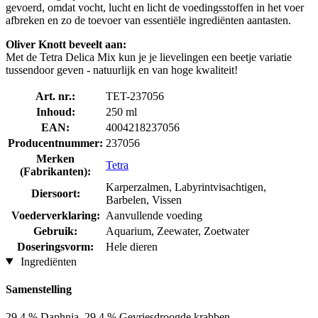
gevoerd, omdat vocht, lucht en licht de voedingsstoffen in het voer
afbreken en zo de toevoer van essentiële ingrediënten aantasten.
Oliver Knott beveelt aan:
Met de Tetra Delica Mix kun je je lievelingen een beetje variatie
tussendoor geven - natuurlijk en van hoge kwaliteit!
Art. nr.:
TET-237056
Inhoud:
250 ml
EAN:
4004218237056
Producentnummer:
237056
Merken
Tetra
(Fabrikanten):
Karperzalmen, Labyrintvisachtigen,
Diersoort:
Barbelen, Vissen
Voederverklaring:
Aanvullende voeding
Gebruik:
Aquarium, Zeewater, Zoetwater
Doseringsvorm:
Hele dieren
Ingrediënten
Samenstelling
29,4 % Daphnia, 29,4 % Gevriesdroogde krabben,