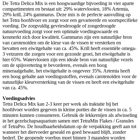
De Tetra Delica Mix is een hoogwaardige bijvoeding in vier aparte
compartimenten en bestaat uit: 29% watervlooien, 18% Artemia,
29% krill, 24% gammarus. Deze mix is de perfecte aanvulling op
het Tetra hoofdvoer en zorgt voor een gevarieerde en soortspecifieke
voeding. De zorgvuldig gevriesdroogde of zongedroogde
natuurvoeding zorgt voor een optimale voedingswaarde en
kenmerkt zich door kwaliteit. Gammarus zijn een natuurlijke bron
van carotenoïden om de kleur van de vissen te versterken en
bevatten een eiwitgehalte van ca. 45%. Krill heeft essentiële omega-
3 vetzuren die zorgen voor een gezonde groei, het eiwitgehalte is
hier 65%. Watervlooien zijn een ideale bron van natuurlijke vezels
om de spijsvertering te bevorderen, evenals een hoog
mineraalgehalte, het eiwitgehalte is ongeveer 35%. Artemia heeft
een hoog gehalte aan voedingsstoffen, evenals carotenoïden voor de
natuurlijke kleurversterking van de vissen en heeft een eiwitgehalte
van ca. 45%.
Voedingsadvies
Tetra Delica Mix kan 2-3 keer per week als traktatie bij het
hoofdvoer worden gegeven in kleine porties die de vissen in ca. 5
minuten kunnen consumeren. Gebruik de lekkernijen als afwisseling
in het gezelschapsaquarium samen met TetraMin Flakes / Granules
of TetraPro. De houdbaarheidsdatum op de verpakking geeft aan tot
wanneer het diervoeder geseald en goed bewaard blijft, zonder
bederf. De geopende voerbus moet binnen 3 maanden worden