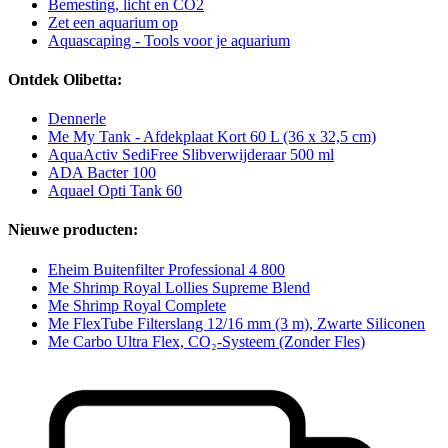
Bemesting, licht en CO2
Zet een aquarium op
Aquascaping - Tools voor je aquarium
Ontdek Olibetta:
Dennerle
Me My Tank - Afdekplaat Kort 60 L (36 x 32,5 cm)
AquaActiv SediFree Slibverwijderaar 500 ml
ADA Bacter 100
Aquael Opti Tank 60
Nieuwe producten:
Eheim Buitenfilter Professional 4 800
Me Shrimp Royal Lollies Supreme Blend
Me Shrimp Royal Complete
Me FlexTube Filterslang 12/16 mm (3 m), Zwarte Siliconen
Me Carbo Ultra Flex, CO₂-Systeem (Zonder Fles)