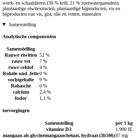
week- en schaaldieren (30 % krill, 21 % zoetwatergarnalen),
plantaardige eiwitextracten, plantaardige bijproducten, vis en
bijproducten van vis, gist, olie en vetten, mineralen
Samenstelling
Analytische componenten
Samenstelling
Rauwe eiwitten
52 %
rauw vet
7 %
ruwe celstof
4 %
Rohöle und -fette
0 %
vochtgehalte
9 %
Rohasche
0 %
calcium
2,4 %
fosfor
1,1 %
toevoegingen
Samenstelling
per 1 kg
vitamine D3
1.990 IE
mangaan als glycinemangaanchelaat, hydraat (3b506)
87 mg