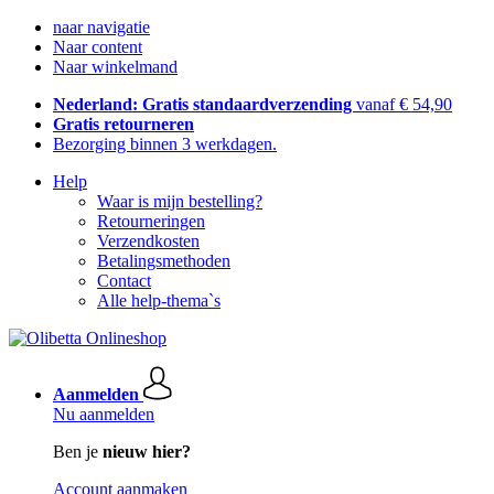
naar navigatie
Naar content
Naar winkelmand
Nederland: Gratis standaardverzending
vanaf € 54,90
Gratis retourneren
Bezorging binnen 3 werkdagen.
Help
Waar is mijn bestelling?
Retourneringen
Verzendkosten
Betalingsmethoden
Contact
Alle help-thema`s
Aanmelden
Nu aanmelden
Ben je
nieuw hier?
Account aanmaken