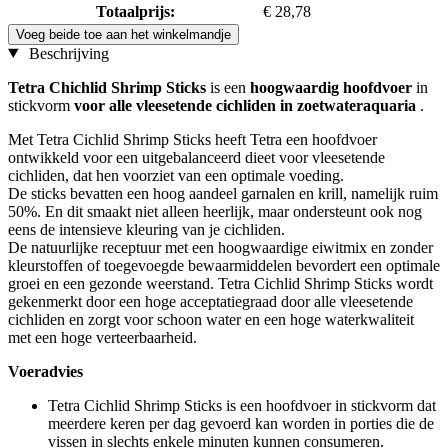
Totaalprijs:
€ 28,78
Voeg beide toe aan het winkelmandje
Beschrijving
Tetra Chichlid Shrimp Sticks
is een
hoogwaardig hoofdvoer
in
stickvorm
voor alle vleesetende cichliden in zoetwateraquaria
.
Met Tetra Cichlid Shrimp Sticks heeft Tetra een hoofdvoer
ontwikkeld voor een uitgebalanceerd dieet voor vleesetende
cichliden, dat hen voorziet van een optimale voeding.
De sticks bevatten een hoog aandeel garnalen en krill, namelijk ruim
50%. En dit smaakt niet alleen heerlijk, maar ondersteunt ook nog
eens de intensieve kleuring van je cichliden.
De natuurlijke receptuur met een hoogwaardige eiwitmix en zonder
kleurstoffen of toegevoegde bewaarmiddelen bevordert een optimale
groei en een gezonde weerstand. Tetra Cichlid Shrimp Sticks wordt
gekenmerkt door een hoge acceptatiegraad door alle vleesetende
cichliden en zorgt voor schoon water en een hoge waterkwaliteit
met een hoge verteerbaarheid.
Voeradvies
Tetra Cichlid Shrimp Sticks is een hoofdvoer in stickvorm dat
meerdere keren per dag gevoerd kan worden in porties die de
vissen in slechts enkele minuten kunnen consumeren.