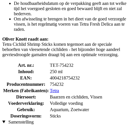
De houdbaarheidsdatum op de verpakking geeft aan tot welke
tijd het voergoed gesloten en goed bewaard blijft en niet zal
bederven.
Om afwisseling te brengen in het dieet van de goed verzorgde
vissen, is het regelmatig voeren van Tetra Fresh Delica aan te
raden.
Oliver Knott raadt aan:
Tetra Cichlid Shrimp Sticks komen tegemoet aan de speciale
behoeften van vleesetende cichliden - het bijzonder hoge aandeel
gevriesdroogde garnalen draagt ​​bij aan een optimale verzorging.
Art. nr.:
TET-754232
Inhoud:
250 ml
EAN:
4004218754232
Producentnummer:
754232
Merken (Fabrikanten):
Tetra
Diersoort:
Baarzen en cichliden, Vissen
Voederverklaring:
Volledige voeding
Gebruik:
Aquarium, Zoetwater
Doseringsvorm:
Sticks
Samenstelling