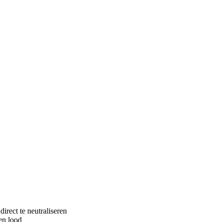
irect te neutraliseren
 en lood