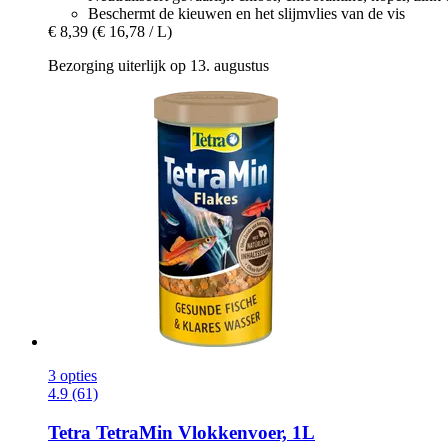
Beschermt de kieuwen en het slijmvlies van de vis
€ 8,39
(€ 16,78 / L)
Bezorging uiterlijk op 13. augustus
3 opties
4.9 (61)
Tetra
TetraMin Vlokkenvoer, 1L