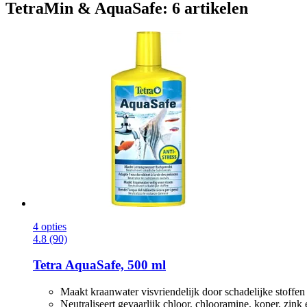
TetraMin & AquaSafe: 6 artikelen
4 opties
4.8 (90)
Tetra
AquaSafe, 500 ml
Maakt kraanwater visvriendelijk door schadelijke stoffen d
Neutraliseert gevaarlijk chloor, chlooramine, koper, zink