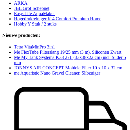
ARKA
JBL Grof Schepnet
Easy-Life AquaMaker
Hogedrukreiniger K 4 Comfort Premium Home
Hobby Y Stuk / 2 stuks
Nieuwe producten:
Tetra VitaMinPro 3in1
Me FlexTube Filterslang 19/25 mm (3 m), Siliconen Zwart
Me My Tank Systema K33 27L (33x38x22 cm) incl. Slider 5
mm
JONNYS AIR CONCEPT Mobiele Filter 10 x 10 x 32 cm
me Aquaristic Nano Gravel Cleaner, Slibzuiger