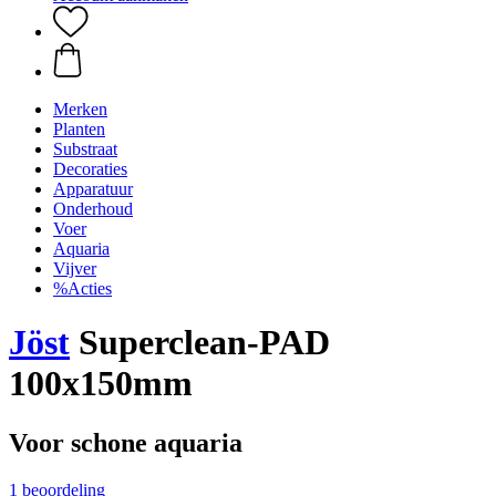
Merken
Planten
Substraat
Decoraties
Apparatuur
Onderhoud
Voer
Aquaria
Vijver
%Acties
Jöst
Superclean-PAD
100x150mm
Voor schone aquaria
1 beoordeling