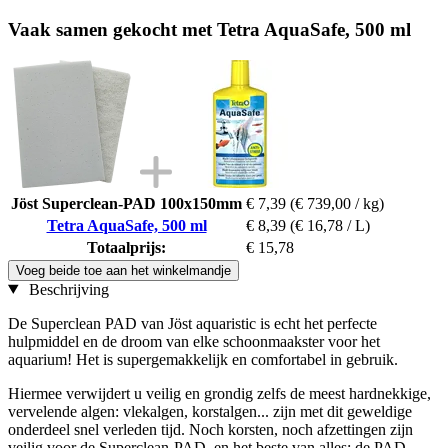
Vaak samen gekocht met Tetra AquaSafe, 500 ml
Jöst Superclean-PAD 100x150mm
€ 7,39
(€ 739,00 / kg)
Tetra AquaSafe, 500 ml
€ 8,39
(€ 16,78 / L)
Totaalprijs:
€ 15,78
Voeg beide toe aan het winkelmandje
Beschrijving
De Superclean PAD van Jöst aquaristic is echt het perfecte
hulpmiddel en de droom van elke schoonmaakster voor het
aquarium! Het is supergemakkelijk en comfortabel in gebruik.
Hiermee verwijdert u veilig en grondig zelfs de meest hardnekkige,
vervelende algen: vlekalgen, korstalgen... zijn met dit geweldige
onderdeel snel verleden tijd. Noch korsten, noch afzettingen zijn
veilig voor de Superclean-PAD, en het beste van alles: de PAD