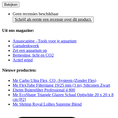
Bekijken
Geen recensies beschikbaar
Schrijf als eerste een recensie over dit product.
Uit ons magazine:
Aquascaping - Tools voor je aquarium
Garnalenkweek
Zet een aquarium op
Bemesting, licht en CO2
Actief grind
Nieuwe producten:
Me Carbo Ultra Flex, CO₂-Systeem (Zonder Fles)
Me FlexTube Filterslang 19/25 mm (3 m), Siliconen Zwart
Eheim Buitenfilter Professional 4 800
Me EcoShape Triangle Glazen Schaal Optiwhite 20 x 20 x 8
cm [P2]
Me Shrimp Royal Lollies Supreme Blend