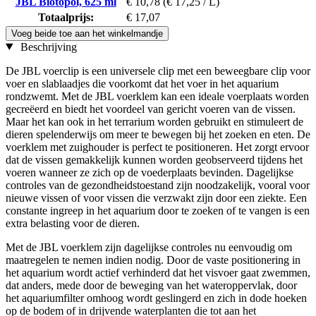
JBL Biotopol, 625 ml
€ 10,78
(€ 17,25 / L)
Totaalprijs:
€ 17,07
Voeg beide toe aan het winkelmandje
Beschrijving
De JBL voerclip is een universele clip met een beweegbare clip voor
voer en slablaadjes die voorkomt dat het voer in het aquarium
rondzwemt. Met de JBL voerklem kan een ideale voerplaats worden
gecreëerd en biedt het voordeel van gericht voeren van de vissen.
Maar het kan ook in het terrarium worden gebruikt en stimuleert de
dieren spelenderwijs om meer te bewegen bij het zoeken en eten. De
voerklem met zuighouder is perfect te positioneren. Het zorgt ervoor
dat de vissen gemakkelijk kunnen worden geobserveerd tijdens het
voeren wanneer ze zich op de voederplaats bevinden. Dagelijkse
controles van de gezondheidstoestand zijn noodzakelijk, vooral voor
nieuwe vissen of voor vissen die verzwakt zijn door een ziekte. Een
constante ingreep in het aquarium door te zoeken of te vangen is een
extra belasting voor de dieren.
Met de JBL voerklem zijn dagelijkse controles nu eenvoudig om
maatregelen te nemen indien nodig. Door de vaste positionering in
het aquarium wordt actief verhinderd dat het visvoer gaat zwemmen,
dat anders, mede door de beweging van het wateroppervlak, door
het aquariumfilter omhoog wordt geslingerd en zich in dode hoeken
op de bodem of in drijvende waterplanten die tot aan het