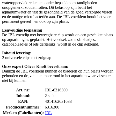
wateroppervlak reiken en onder bepaalde omstandigheden
onopgemerkt zouden rotten. Dit belast op zijn beurt het
aquariumwater en tast de gezondheid van de goed verzorgde vissen
en de nuttige microbacteriën aan. De JBL voerklem houdt het voer
permanent gereed - en ook op zijn plaats.
Eenvoudige toepassing
De JBL voerclip met beweegbare clip wordt op een geschikte plaats
op aquariumglas geplaatst. Het voedsel, zoals slablaadjes,
catappablaadjes of iets dergelijks, wordt in de clip geklemd.
Inhoud levering:
2 universele clips met zuignap
Onze expert Oliver Knott beveelt aan:
Dankzij de JBL voerklem kunnen de bladeren op hun plaats worden
gehouden en drijven niet meer rond in het aquarium waar vissen er
niet bij kunnen.
Art. nr.:
JBL-6316300
Inhoud:
2 stuks
EAN:
4014162631633
Producentnummer:
6316300
Merken (Fabrikanten):
JBL