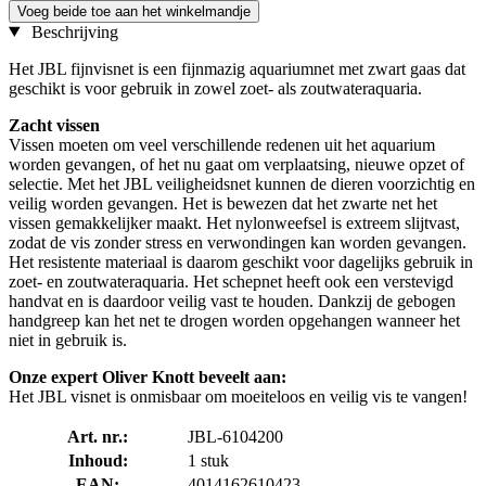
Voeg beide toe aan het winkelmandje
Beschrijving
Het JBL fijnvisnet is een fijnmazig aquariumnet met zwart gaas dat
geschikt is voor gebruik in zowel zoet- als zoutwateraquaria.
Zacht vissen
Vissen moeten om veel verschillende redenen uit het aquarium
worden gevangen, of het nu gaat om verplaatsing, nieuwe opzet of
selectie. Met het JBL veiligheidsnet kunnen de dieren voorzichtig en
veilig worden gevangen. Het is bewezen dat het zwarte net het
vissen gemakkelijker maakt. Het nylonweefsel is extreem slijtvast,
zodat de vis zonder stress en verwondingen kan worden gevangen.
Het resistente materiaal is daarom geschikt voor dagelijks gebruik in
zoet- en zoutwateraquaria. Het schepnet heeft ook een verstevigd
handvat en is daardoor veilig vast te houden. Dankzij de gebogen
handgreep kan het net te drogen worden opgehangen wanneer het
niet in gebruik is.
Onze expert Oliver Knott beveelt aan:
Het JBL visnet is onmisbaar om moeiteloos en veilig vis te vangen!
Art. nr.:
JBL-6104200
Inhoud:
1 stuk
EAN:
4014162610423