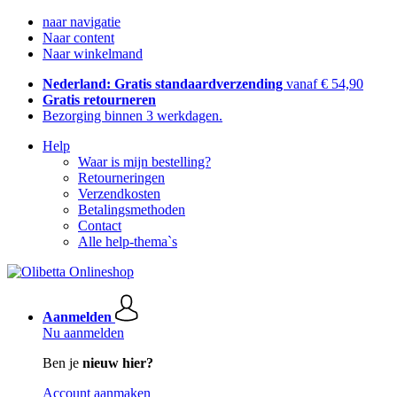
naar navigatie
Naar content
Naar winkelmand
Nederland: Gratis standaardverzending
vanaf € 54,90
Gratis retourneren
Bezorging binnen 3 werkdagen.
Help
Waar is mijn bestelling?
Retourneringen
Verzendkosten
Betalingsmethoden
Contact
Alle help-thema`s
Aanmelden
Nu aanmelden
Ben je
nieuw hier?
Account aanmaken