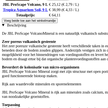
JBL ProScape Volcano, 9 L
€ 25,12
(€ 2,79 / L)
Tropica Aquarium Soil, 9 L
€ 38,99
(€ 4,33 / L)
Totaalprijs:
€ 64,11
Voeg beide toe aan het winkelmandje
Beschrijving
De JBL ProScape VolcanoMineral is een natuurlijk vulkanisch substraa
Zeer poreus vulkanisch gesteente
Het zeer poreuze vulkanische gesteente heeft verschillende taken in e
beneden door de bodem zouden glippen. Anderzijds vestigen zich in de 
mogelijkheid voor het binnendringen van voedingsstoffen en levert he
bodem en draagt ertoe bij dat organische plantenvoedingsstoffen aan 
Bevordert de kolonisatie van micro-organismen
JBL ProScape Volcano Mineral zorgt met zijn structuur met open pori
goed functionerende biotoop maken.
Rijk aan waardevolle mineralen en sporenelementen
JBL ProScape Volcano Mineral is rijk aan mineralen zoals calcium, ma
van noodzakelijke groeistoffen.
Toepassing