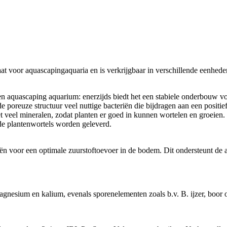
t voor aquascapingaquaria en is verkrijgbaar in verschillende eenhede
en aquascaping aquarium: enerzijds biedt het een stabiele onderbouw voo
poreuze structuur veel nuttige bacteriën die bijdragen aan een positie
t veel mineralen, zodat planten er goed in kunnen wortelen en groeien.
de plantenwortels worden geleverd.
ën voor een optimale zuurstoftoevoer in de bodem. Dit ondersteunt de 
gnesium en kalium, evenals sporenelementen zoals b.v. B. ijzer, boor 