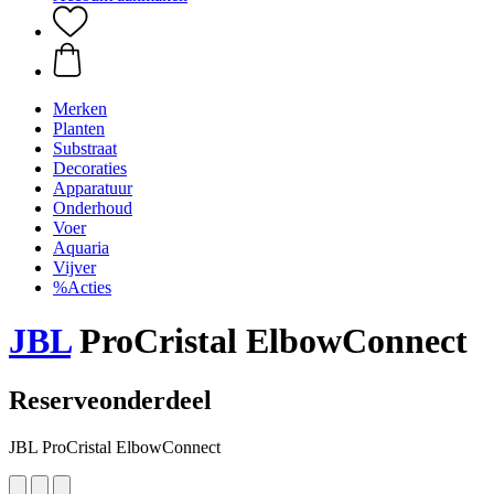
Merken
Planten
Substraat
Decoraties
Apparatuur
Onderhoud
Voer
Aquaria
Vijver
%Acties
JBL
ProCristal ElbowConnect
Reserveonderdeel
JBL ProCristal ElbowConnect