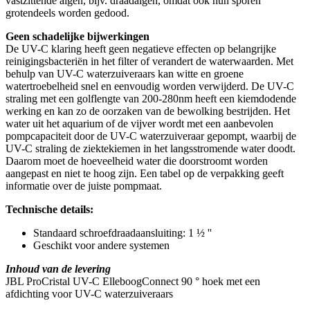
vastzittende algen, bijv. draadalgen, omdat ook hun sporen
grotendeels worden gedood.
Geen schadelijke bijwerkingen
De UV-C klaring heeft geen negatieve effecten op belangrijke
reinigingsbacteriën in het filter of verandert de waterwaarden. Met
behulp van UV-C waterzuiveraars kan witte en groene
watertroebelheid snel en eenvoudig worden verwijderd. De UV-C
straling met een golflengte van 200-280nm heeft een kiemdodende
werking en kan zo de oorzaken van de bewolking bestrijden. Het
water uit het aquarium of de vijver wordt met een aanbevolen
pompcapaciteit door de UV-C waterzuiveraar gepompt, waarbij de
UV-C straling de ziektekiemen in het langsstromende water doodt.
Daarom moet de hoeveelheid water die doorstroomt worden
aangepast en niet te hoog zijn. Een tabel op de verpakking geeft
informatie over de juiste pompmaat.
Technische details:
Standaard schroefdraadaansluiting: 1 ½ ''
Geschikt voor andere systemen
Inhoud van de levering
JBL ProCristal UV-C ElleboogConnect 90 ° hoek met een
afdichting voor UV-C waterzuiveraars