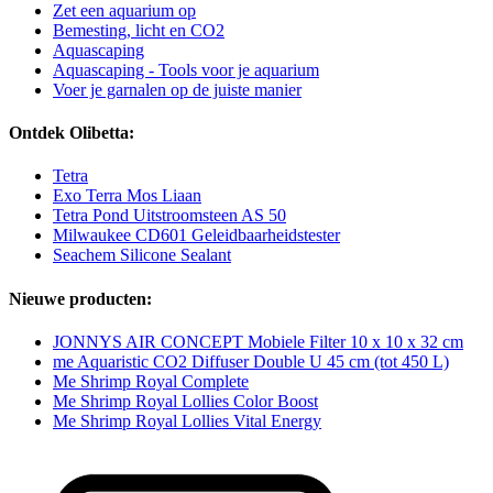
Zet een aquarium op
Bemesting, licht en CO2
Aquascaping
Aquascaping - Tools voor je aquarium
Voer je garnalen op de juiste manier
Ontdek Olibetta:
Tetra
Exo Terra Mos Liaan
Tetra Pond Uitstroomsteen AS 50
Milwaukee CD601 Geleidbaarheidstester
Seachem Silicone Sealant
Nieuwe producten:
JONNYS AIR CONCEPT Mobiele Filter 10 x 10 x 32 cm
me Aquaristic CO2 Diffuser Double U 45 cm (tot 450 L)
Me Shrimp Royal Complete
Me Shrimp Royal Lollies Color Boost
Me Shrimp Royal Lollies Vital Energy