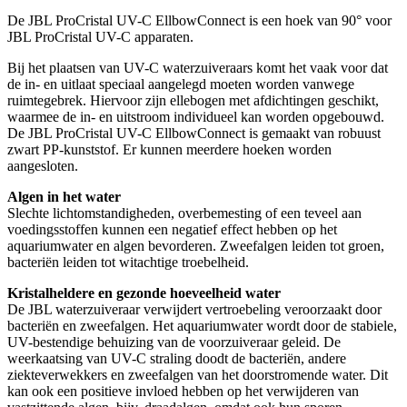
De JBL ProCristal UV-C EllbowConnect is een hoek van 90° voor
JBL ProCristal UV-C apparaten.
Bij het plaatsen van UV-C waterzuiveraars komt het vaak voor dat
de in- en uitlaat speciaal aangelegd moeten worden vanwege
ruimtegebrek. Hiervoor zijn ellebogen met afdichtingen geschikt,
waarmee de in- en uitstroom individueel kan worden opgebouwd.
De JBL ProCristal UV-C EllbowConnect is gemaakt van robuust
zwart PP-kunststof. Er kunnen meerdere hoeken worden
aangesloten.
Algen in het water
Slechte lichtomstandigheden, overbemesting of een teveel aan
voedingsstoffen kunnen een negatief effect hebben op het
aquariumwater en algen bevorderen. Zweefalgen leiden tot groen,
bacteriën leiden tot witachtige troebelheid.
Kristalheldere en gezonde hoeveelheid water
De JBL waterzuiveraar verwijdert vertroebeling veroorzaakt door
bacteriën en zweefalgen. Het aquariumwater wordt door de stabiele,
UV-bestendige behuizing van de voorzuiveraar geleid. De
weerkaatsing van UV-C straling doodt de bacteriën, andere
ziekteverwekkers en zweefalgen van het doorstromende water. Dit
kan ook een positieve invloed hebben op het verwijderen van