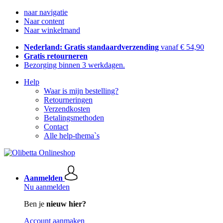
naar navigatie
Naar content
Naar winkelmand
Nederland: Gratis standaardverzending
vanaf € 54,90
Gratis retourneren
Bezorging binnen 3 werkdagen.
Help
Waar is mijn bestelling?
Retourneringen
Verzendkosten
Betalingsmethoden
Contact
Alle help-thema`s
Aanmelden
Nu aanmelden
Ben je
nieuw hier?
Account aanmaken