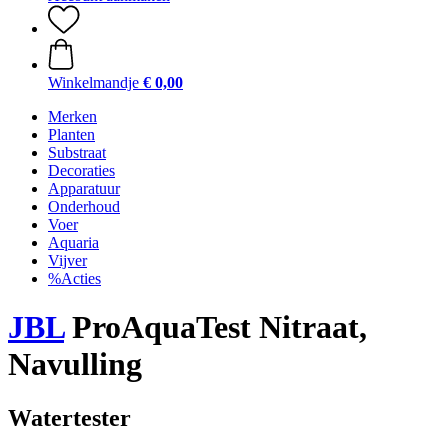
Winkelmandje
€ 0,00
Merken
Planten
Substraat
Decoraties
Apparatuur
Onderhoud
Voer
Aquaria
Vijver
%Acties
JBL
ProAquaTest Nitraat,
Navulling
Watertester