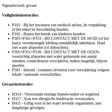
Signaalwoord: gevaar
Veiligheidsinstructies:
P101 - Bij het inwinnen van medisch advies, de verpakking
of het etiket ter beschikking houden.
P102 - Buiten het bereik van kinderen houden.
P303+P361+P353 - BIJ CONTACT MET DE HUID (of het
haar): verontreinigde kleding onmiddellijk uittrekken. Huid
met water afspoelen [of afdouchen].
P305+P351+P338 - BIJ CONTACT MET DE OGEN:
voorzichtig afspoelen met water gedurende een aantal
minuten; contactlenzen verwijderen, indien mogelijk; blijven
spoelen.
P501 - Inhoud / container afvoeren voor verwijdering volgens
lokale / nationale voorschriften.
Gevaarinstructies:
H314 - Veroorzaakt ernstige brandwonden en oogletsel.
H317 - Kan een allergische huidreactie veroorzaken.
H411 - Giftig voor in het water levende organismen, met
langdurige gevolgen.