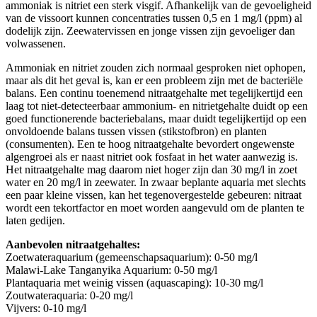
ammoniak is nitriet een sterk visgif. Afhankelijk van de gevoeligheid
van de vissoort kunnen concentraties tussen 0,5 en 1 mg/l (ppm) al
dodelijk zijn. Zeewatervissen en jonge vissen zijn gevoeliger dan
volwassenen.
Ammoniak en nitriet zouden zich normaal gesproken niet ophopen,
maar als dit het geval is, kan er een probleem zijn met de bacteriële
balans. Een continu toenemend nitraatgehalte met tegelijkertijd een
laag tot niet-detecteerbaar ammonium- en nitrietgehalte duidt op een
goed functionerende bacteriebalans, maar duidt tegelijkertijd op een
onvoldoende balans tussen vissen (stikstofbron) en planten
(consumenten). Een te hoog nitraatgehalte bevordert ongewenste
algengroei als er naast nitriet ook fosfaat in het water aanwezig is.
Het nitraatgehalte mag daarom niet hoger zijn dan 30 mg/l in zoet
water en 20 mg/l in zeewater. In zwaar beplante aquaria met slechts
een paar kleine vissen, kan het tegenovergestelde gebeuren: nitraat
wordt een tekortfactor en moet worden aangevuld om de planten te
laten gedijen.
Aanbevolen nitraatgehaltes:
Zoetwateraquarium (gemeenschapsaquarium): 0-50 mg/l
Malawi-Lake Tanganyika Aquarium: 0-50 mg/l
Plantaquaria met weinig vissen (aquascaping): 10-30 mg/l
Zoutwateraquaria: 0-20 mg/l
Vijvers: 0-10 mg/l