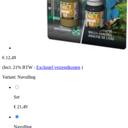
€ 12,49
(Incl. 21% BTW
-
Exclusief verzendkosten
)
Variant:
Navulling
Set
€ 21,49
Navulling