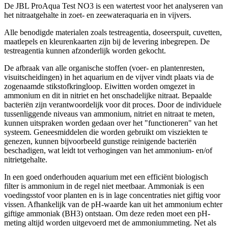
De JBL ProAqua Test NO3 is een watertest voor het analyseren van
het nitraatgehalte in zoet- en zeewateraquaria en in vijvers.
Alle benodigde materialen zoals testreagentia, doseerspuit, cuvetten,
maatlepels en kleurenkaarten zijn bij de levering inbegrepen. De
testreagentia kunnen afzonderlijk worden gekocht.
De afbraak van alle organische stoffen (voer- en plantenresten,
visuitscheidingen) in het aquarium en de vijver vindt plaats via de
zogenaamde stikstofkringloop. Eiwitten worden omgezet in
ammonium en dit in nitriet en het onschadelijke nitraat. Bepaalde
bacteriën zijn verantwoordelijk voor dit proces. Door de individuele
tussenliggende niveaus van ammonium, nitriet en nitraat te meten,
kunnen uitspraken worden gedaan over het "functioneren" van het
systeem. Geneesmiddelen die worden gebruikt om visziekten te
genezen, kunnen bijvoorbeeld gunstige reinigende bacteriën
beschadigen, wat leidt tot verhogingen van het ammonium- en/of
nitrietgehalte.
In een goed onderhouden aquarium met een efficiënt biologisch
filter is ammonium in de regel niet meetbaar. Ammoniak is een
voedingsstof voor planten en is in lage concentraties niet giftig voor
vissen. Afhankelijk van de pH-waarde kan uit het ammonium echter
giftige ammoniak (BH3) ontstaan. Om deze reden moet een pH-
meting altijd worden uitgevoerd met de ammoniummeting. Net als