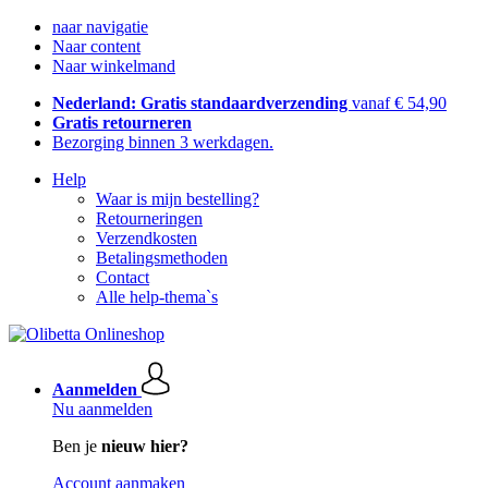
naar navigatie
Naar content
Naar winkelmand
Nederland: Gratis standaardverzending
vanaf € 54,90
Gratis retourneren
Bezorging binnen 3 werkdagen.
Help
Waar is mijn bestelling?
Retourneringen
Verzendkosten
Betalingsmethoden
Contact
Alle help-thema`s
Aanmelden
Nu aanmelden
Ben je
nieuw hier?
Account aanmaken