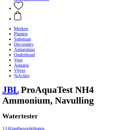
Merken
Planten
Substraat
Decoraties
Apparatuur
Onderhoud
Voer
Aquaria
Vijver
%Acties
JBL
ProAquaTest NH4
Ammonium, Navulling
Watertester
13 Klantbeoordelingen