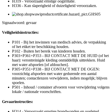
H319 - Veroorzaakt ernstige oogirritatie.
H336 - Kan slaperigheid of duizeligheid veroorzaken.
Signaalwoord: gevaar
Veiligheidsinstructies:
P101 - Bij het inwinnen van medisch advies, de verpakking
of het etiket ter beschikking houden.
P102 - Buiten het bereik van kinderen houden.
P303+P361+P353 - BIJ CONTACT MET DE HUID (of het
haar): verontreinigde kleding onmiddellijk uittrekken. Huid
met water afspoelen [of afdouchen].
P305+P351+P338 - BIJ CONTACT MET DE OGEN:
voorzichtig afspoelen met water gedurende een aantal
minuten; contactlenzen verwijderen, indien mogelijk; blijven
spoelen.
P501 - Inhoud / container afvoeren voor verwijdering volgens
lokale / nationale voorschriften.
Gevaarinstructies:
H314 - Veroorzaakt ernstige brandwonden en oogletsel.