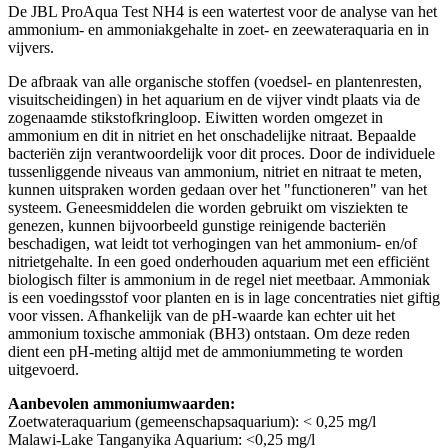
De JBL ProAqua Test NH4 is een watertest voor de analyse van het
ammonium- en ammoniakgehalte in zoet- en zeewateraquaria en in
vijvers.
De afbraak van alle organische stoffen (voedsel- en plantenresten,
visuitscheidingen) in het aquarium en de vijver vindt plaats via de
zogenaamde stikstofkringloop. Eiwitten worden omgezet in
ammonium en dit in nitriet en het onschadelijke nitraat. Bepaalde
bacteriën zijn verantwoordelijk voor dit proces. Door de individuele
tussenliggende niveaus van ammonium, nitriet en nitraat te meten,
kunnen uitspraken worden gedaan over het "functioneren" van het
systeem. Geneesmiddelen die worden gebruikt om visziekten te
genezen, kunnen bijvoorbeeld gunstige reinigende bacteriën
beschadigen, wat leidt tot verhogingen van het ammonium- en/of
nitrietgehalte. In een goed onderhouden aquarium met een efficiënt
biologisch filter is ammonium in de regel niet meetbaar. Ammoniak
is een voedingsstof voor planten en is in lage concentraties niet giftig
voor vissen. Afhankelijk van de pH-waarde kan echter uit het
ammonium toxische ammoniak (BH3) ontstaan. Om deze reden
dient een pH-meting altijd met de ammoniummeting te worden
uitgevoerd.
Aanbevolen ammoniumwaarden:
Zoetwateraquarium (gemeenschapsaquarium): < 0,25 mg/l
Malawi-Lake Tanganyika Aquarium: <0,25 mg/l