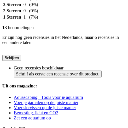
3 Sterren
0
(0%)
2 Sterren
0
(0%)
1 Sterren
1
(7%)
13
beoordelingen
Er zijn nog geen recensies in het Nederlands, maar 6 recensies in
een andere talen.
Bekijken
Geen recensies beschikbaar
Schrijf als eerste een recensie over dit product.
Uit ons magazine:
Aquascaping - Tools voor je aquarium
Voer je garnalen op de juiste manier
Voer siervissen op de juiste manier
Bemesting, licht en CO2
Zet een aquarium op