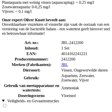
Plantaquaria met weinig vissen (aquascaping): < 0,25 mg/l
Zoutwateraquaria: 0-0,25 mg/l
Vijvers: < 0,1 mg/l
Onze expert Oliver Knott beveelt aan:
Onverklaarbare visziekten of vissterfte zijn vaak de oorzaak van een
verstoring van de bacteriële balans - een watertest geeft hierover snel
en betrouwbaar informatie!
Art. nr.:
JBL-2412200
Inhoud:
1 Set
EAN:
4014162241221
Producentnummer:
2412200
Merken (Fabrikanten):
JBL
Diersoort:
Vissen, Ongewervelde dieren
Aquarium, Zeewater,
Gebruik:
Zoetwater, Vijver
Gebruik van meetapparatuur en
Ammoniak
watertests:
Doseringsvorm:
Vloeistof
Veiligheids- en Gevaarinstructies