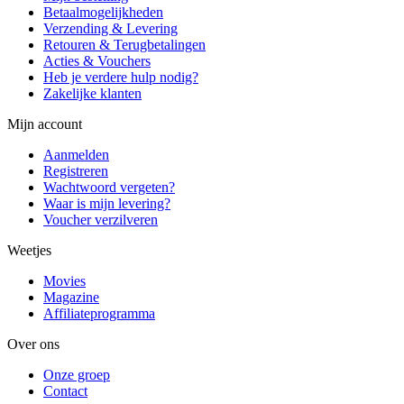
Betaalmogelijkheden
Verzending & Levering
Retouren & Terugbetalingen
Acties & Vouchers
Heb je verdere hulp nodig?
Zakelijke klanten
Mijn account
Aanmelden
Registreren
Wachtwoord vergeten?
Waar is mijn levering?
Voucher verzilveren
Weetjes
Movies
Magazine
Affiliateprogramma
Over ons
Onze groep
Contact