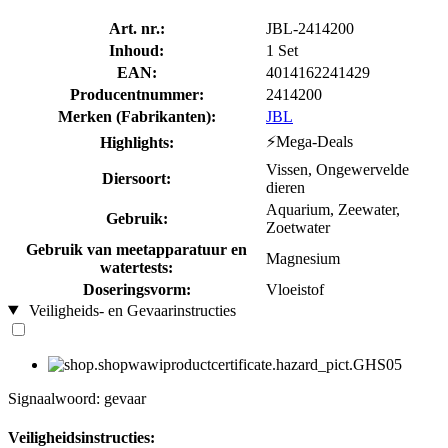
Art. nr.:
JBL-2414200
Inhoud:
1 Set
EAN:
4014162241429
Producentnummer:
2414200
Merken (Fabrikanten):
JBL
⚡Mega-Deals
Highlights:
Vissen, Ongewervelde
Diersoort:
dieren
Aquarium, Zeewater,
Gebruik:
Zoetwater
Gebruik van meetapparatuur en
Magnesium
watertests:
Doseringsvorm:
Vloeistof
Veiligheids- en Gevaarinstructies
Signaalwoord: gevaar
Veiligheidsinstructies: