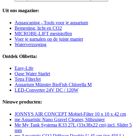
Uit ons magazine:
Aquascaping - Tools voor je aquarium
Bemesting, licht en CO2
MICROBE-LIFT meststoffen
Voer je garnalen op de juiste manier
Waterverzorging
Ontdek Olibetta:
Easy-Life
Oase Water Starlet
Tetra FilterJet
Aquarium Münster BioFish Chlorella M
LED-Converter 24V DC / 120W
Nieuwe producten:
JONNYS AIR CONCEPT Mobiel-Filter 10 x 10 x 42 cm
me Aquaristic Nano Gravel Cleaner, Slibzuiger
Me My Tank Systema K33 27L (33x38x22 cm) incl. Slider 5
mm
me Aquaristic CO2 Diffuser Double U 45 cm (tot 450 L)