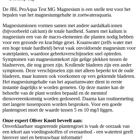
De JBL ProAqua Test MG Magnesium is een snelle test voor het
bepalen van het magnesiumgehalte in zoetwateraquaria.
Magnesiumionen vormen samen met andere aardalkali-ionen
(bijvoorbeeld calcium) de totale hardheid. Samen met kalium is
magnesium een van de macro-elementen die planten nodig hebben
voor een gezonde en krachtige groei. Kraanwater (zelfs water met
een hoge totale hardheid) bevat vaak onvoldoende magnesium voor
waterplanten, waardoor gebreksverschijnselen snel optreden.
Symptomen van magnesiumtekort zijn gelige plekken tussen de
bladnerven, die nog groen zijn. Krullende bladeren zijn een ander
symptoom. Deze verschijnselen zijn niet alleen beperkt tot de oude
bladeren, maar kunnen ook voorkomen op vers gekiemde bladeren.
Het magnesiumgehalte van het aquariumwater dient in eerste
instantie dagelijks te worden gemeten. Op deze manier kan de
behoefte van de plant worden bepaald en de meststof
dienovereenkomstig worden gedoseerd. Daarna kan routinemeting
met langere tussenpozen worden besproken. Voor een goede
plantengroei moet de waarde tussen 5 en 10 mg/l liggen.
Onze expert Oliver Knott beveelt aan:
Onverklaarbare stagnerende plantengroei is vaak de oorzaak van
een tekort aan voedingsstoffen of overaanbod - een watertest geeft
hierover snel en betrouwbaar informatie!