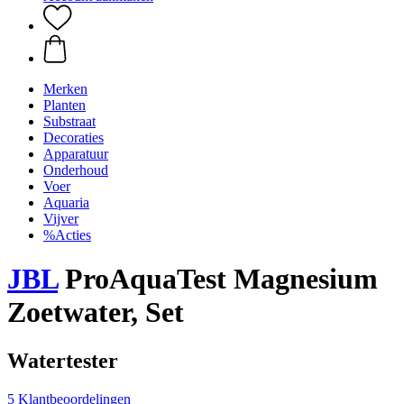
Merken
Planten
Substraat
Decoraties
Apparatuur
Onderhoud
Voer
Aquaria
Vijver
%Acties
JBL
ProAquaTest Magnesium
Zoetwater, Set
Watertester
5 Klantbeoordelingen