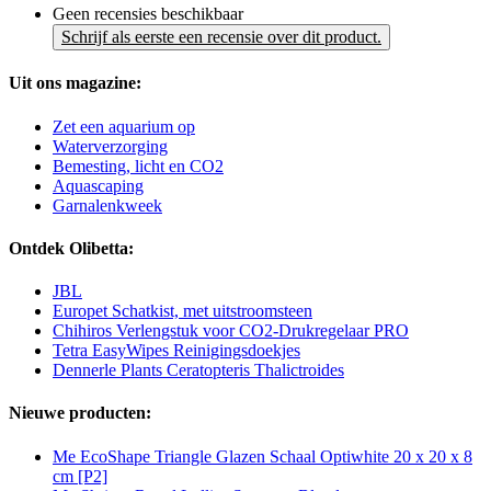
Geen recensies beschikbaar
Schrijf als eerste een recensie over dit product.
Uit ons magazine:
Zet een aquarium op
Waterverzorging
Bemesting, licht en CO2
Aquascaping
Garnalenkweek
Ontdek Olibetta:
JBL
Europet Schatkist, met uitstroomsteen
Chihiros Verlengstuk voor CO2-Drukregelaar PRO
Tetra EasyWipes Reinigingsdoekjes
Dennerle Plants Ceratopteris Thalictroides
Nieuwe producten:
Me EcoShape Triangle Glazen Schaal Optiwhite 20 x 20 x 8
cm [P2]