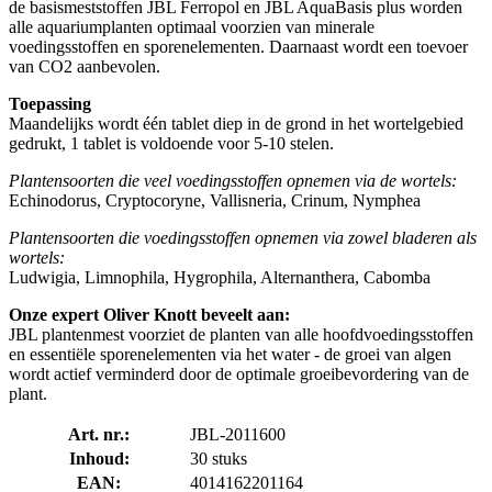
de basismeststoffen JBL Ferropol en JBL AquaBasis plus worden
alle aquariumplanten optimaal voorzien van minerale
voedingsstoffen en sporenelementen. Daarnaast wordt een toevoer
van CO2 aanbevolen.
Toepassing
Maandelijks wordt één tablet diep in de grond in het wortelgebied
gedrukt, 1 tablet is voldoende voor 5-10 stelen.
Plantensoorten die veel voedingsstoffen opnemen via de wortels:
Echinodorus, Cryptocoryne, Vallisneria, Crinum, Nymphea
Plantensoorten die voedingsstoffen opnemen via zowel bladeren als
wortels:
Ludwigia, Limnophila, Hygrophila, Alternanthera, Cabomba
Onze expert Oliver Knott beveelt aan:
JBL plantenmest voorziet de planten van alle hoofdvoedingsstoffen
en essentiële sporenelementen via het water - de groei van algen
wordt actief verminderd door de optimale groeibevordering van de
plant.
Art. nr.:
JBL-2011600
Inhoud:
30 stuks
EAN:
4014162201164