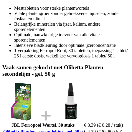
Mesttabletten voor sterke plantenwortels
Vitale plantengroei zonder gebreksverschijnselen, zonder
fosfaat en nitraat
Belangrijke mineralen via ijzer, kalium, andere
sporenelementen
Optimale, nauwkeurige toevoer van alle vitale
sporenelementen
Intensieve bladkleuring door optimale ijzerconcentratie
1 verpakking Ferropol Root, 30 tabletten, toepassing 1 tablet/
25 l eerste dosis, wekelijkse vervolgdosis 1 tablet/ 50 l
Vaak samen gekocht met Olibetta Planten -
secondelijm - gel, 50 g
JBL Ferropool Wortel, 30 stuks
€ 8,39
(€ 0,28 / stuk)
Olibetta Planten - secondelijm - gel, 50 g
€ 4,29
(€ 85,80 / kg)