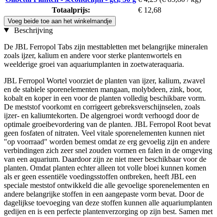
Totaalprijs:
€ 12,68
Voeg beide toe aan het winkelmandje
Beschrijving
De JBL Ferropol Tabs zijn mesttabletten met belangrijke mineralen
zoals ijzer, kalium en andere voor sterke plantenwortels en
weelderige groei van aquariumplanten in zoetwateraquaria.
JBL Ferropol Wortel voorziet de planten van ijzer, kalium, zwavel
en de stabiele sporenelementen mangaan, molybdeen, zink, boor,
kobalt en koper in een voor de planten volledig beschikbare vorm.
De meststof voorkomt en corrigeert gebreksverschijnselen, zoals
ijzer- en kaliumtekorten. De algengroei wordt verhoogd door de
optimale groeibevordering van de planten. JBL Ferropol Root bevat
geen fosfaten of nitraten. Veel vitale sporenelementen kunnen niet
"op voorraad" worden bemest omdat ze erg gevoelig zijn en andere
verbindingen zich zeer snel zouden vormen en falen in de omgeving
van een aquarium. Daardoor zijn ze niet meer beschikbaar voor de
planten. Omdat planten echter alleen tot volle bloei kunnen komen
als er geen essentiële voedingsstoffen ontbreken, heeft JBL een
speciale meststof ontwikkeld die alle gevoelige sporenelementen en
andere belangrijke stoffen in een aangepaste vorm bevat. Door de
dagelijkse toevoeging van deze stoffen kunnen alle aquariumplanten
gedijen en is een perfecte plantenverzorging op zijn best. Samen met