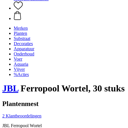
Merken
Planten
Substraat
Decoraties
Apparatuur
Onderhoud
Voer
Aquaria
Vijver
%Acties
JBL
Ferropool Wortel, 30 stuks
Plantenmest
2 Klantbeoordelingen
JBL Ferropool Wortel