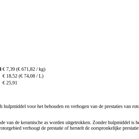
l
€ 7,39
(€ 671,82 / kg)
€ 18,52
(€ 74,08 / L)
€ 25,91
ch hulpmiddel voor het behouden en verhogen van de prestaties van rotor
inde van de keramische as worden uitgetrokken. Zonder hulpmiddel is he
rotorgebied verhoogt de prestatie of herstelt de oorspronkelijke prestat