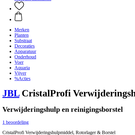
Merken
Planten
Substraat
Decoraties
Apparatuur
Onderhoud
Voer
Aquaria
Vijver
%Acties
JBL
CristalProfi Verwijderings
Verwijderingshulp en reinigingsborstel
1 beoordeling
CristalProfi Verwijderingshulpmiddel, Rotorlager & Borstel