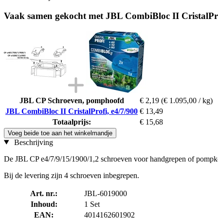
Vaak samen gekocht met JBL CombiBloc II CristalPro
JBL CP Schroeven, pomphoofd
€ 2,19
(€ 1.095,00 / kg)
JBL CombiBloc II CristalProfi, e4/7/900
€ 13,49
Totaalprijs:
€ 15,68
Voeg beide toe aan het winkelmandje
Beschrijving
De JBL CP e4/7/9/15/1900/1,2 schroeven voor handgrepen of pompko
Bij de levering zijn 4 schroeven inbegrepen.
Art. nr.:
JBL-6019000
Inhoud:
1 Set
EAN:
4014162601902