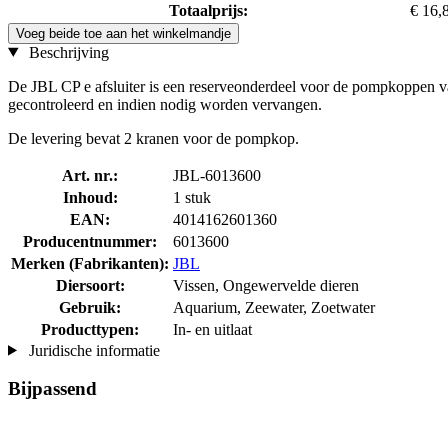
Totaalprijs:
€ 16,
Voeg beide toe aan het winkelmandje
Beschrijving
De JBL CP e afsluiter is een reserveonderdeel voor de pompkoppen v
gecontroleerd en indien nodig worden vervangen.
De levering bevat 2 kranen voor de pompkop.
Art. nr.:
JBL-6013600
Inhoud:
1 stuk
EAN:
4014162601360
Producentnummer:
6013600
Merken (Fabrikanten):
JBL
Diersoort:
Vissen, Ongewervelde dieren
Gebruik:
Aquarium, Zeewater, Zoetwater
Producttypen:
In- en uitlaat
Juridische informatie
Bijpassend