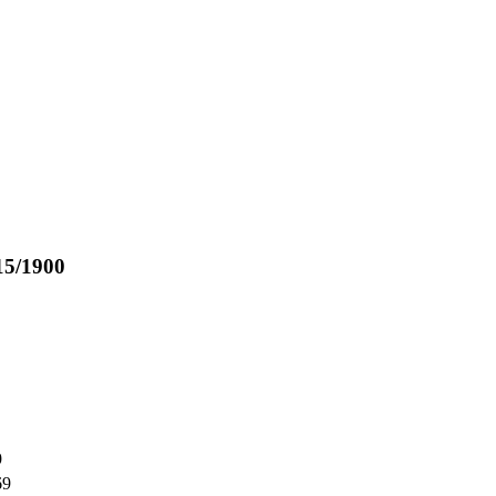
15/1900
9
69