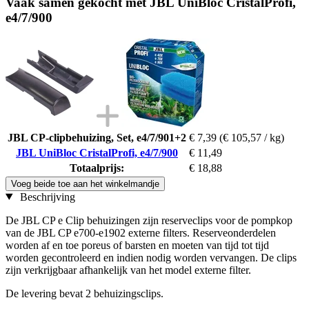
Vaak samen gekocht met JBL UniBloc CristalProfi,
e4/7/900
JBL CP-clipbehuizing, Set, e4/7/901+2
€ 7,39
(€ 105,57 / kg)
JBL UniBloc CristalProfi, e4/7/900
€ 11,49
Totaalprijs:
€ 18,88
Voeg beide toe aan het winkelmandje
Beschrijving
De JBL CP e Clip behuizingen zijn reserveclips voor de pompkop
van de JBL CP e700-e1902 externe filters. Reserveonderdelen
worden af en toe poreus of barsten en moeten van tijd tot tijd
worden gecontroleerd en indien nodig worden vervangen. De clips
zijn verkrijgbaar afhankelijk van het model externe filter.
De levering bevat 2 behuizingsclips.