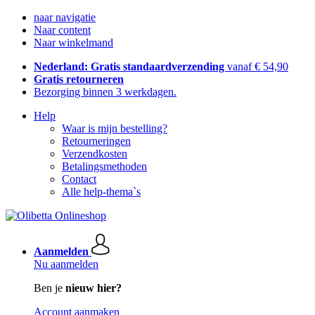
naar navigatie
Naar content
Naar winkelmand
Nederland: Gratis standaardverzending
vanaf € 54,90
Gratis retourneren
Bezorging binnen 3 werkdagen.
Help
Waar is mijn bestelling?
Retourneringen
Verzendkosten
Betalingsmethoden
Contact
Alle help-thema`s
Aanmelden
Nu aanmelden
Ben je
nieuw hier?
Account aanmaken