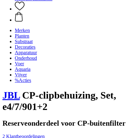
Merken
Planten
Substraat
Decoraties
Apparatuur
Onderhoud
Voer
Aquaria
Vijver
%Acties
JBL
CP-clipbehuizing, Set,
e4/7/901+2
Reserveonderdeel voor CP-buitenfilter
2 Klantbeoordelingen