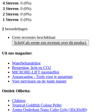
4 Sterren
0
(0%)
3 Sterren
0
(0%)
2 Sterren
0
(0%)
1 Sterren
0
(0%)
2
beoordelingen
Geen recensies beschikbaar
Schrijf als eerste een recensie over dit product.
Uit ons magazine:
Waterbehandeling
Bemesting, licht en CO2
MICROBE-LIFT meststoffen
Aquascaping - Tools voor je aquarium
Voer siervissen op de juiste manier
Ontdek Olibetta:
Chihiros
Tropical Goldfish Colour Pellet
Amtra Onderkast Nano Cubo Grijs (30x30x90)