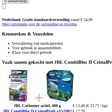
In winkelmandje
Nederland: Gratis standaardverzending
vanaf € 54,90
Meer informatie over de verzending en levering
Kenmerken & Voordelen
Verwijdering van medicijnresten
Voor gebruik in aquariumfilters
Klaar voor direct gebruik
Vaak samen gekocht met JBL CombiBloc II CristalPro
JBL Carbomec actief, 400 g
€ 13,49
(€ 33,73 / kg)
JBL CombiBloc II CristalProfi, e15/1902
€ 17,79