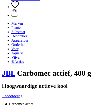
Merken
Planten
Substraat
Decoraties
Apparatuur
Onderhoud
Voer
Aquaria
Vijver
%Acties
JBL
Carbomec actief, 400 g
Hoogwaardige actieve kool
1 beoordeling
JBL Carbomec actief