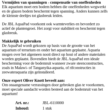
Vermijden van spanningen - compensatie van oneffenheden
Elk aquarium moet een bodem hebben die oneffenheden wegwerkt
en de glazen bodem beschermt tegen spanning. Anders kunnen zelfs
de kleinste deeltjes tot glasbreuk leiden.
De JBL AquaPad voorkomt ook warmteverlies en bevordert zo
actief de plantengroei. Het zorgt voor stabiliteit en beschermt tegen
glasbreuk.
Makkelijk te gebruiken
De AquaPad wordt gekozen op basis van de grootte van het
aquarium of terrarium en onder het aquarium geplaatst. Aquaria
mogen over het algemeen nooit direct op hout of andere materialen
worden geplaatst. Bovendien biedt de JBL AquaPad een ideale
bescherming voor de bodemruit wanneer zware steenconstructies,
zoals in Malawi- of Tanganyika-aquaria, of rifconstructies in
zeewateraquaria zijn geïnstalleerd.
Onze expert Oliver Knott beveelt aan:
Om onaangename verrassingen door gebroken glas te voorkomen,
moet speciale aandacht worden besteed aan de bodemruit van het
aquarium!
Art. nr.:
JBL-6110000
Inhoud:
1 stuk