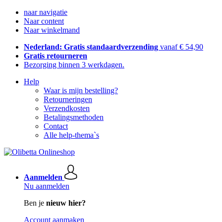
naar navigatie
Naar content
Naar winkelmand
Nederland: Gratis standaardverzending
vanaf € 54,90
Gratis retourneren
Bezorging binnen 3 werkdagen.
Help
Waar is mijn bestelling?
Retourneringen
Verzendkosten
Betalingsmethoden
Contact
Alle help-thema`s
Aanmelden
Nu aanmelden
Ben je
nieuw hier?
Account aanmaken