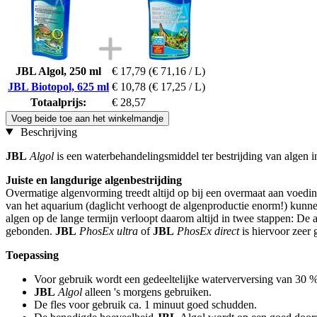
JBL Algol, 250 ml
€ 17,79
(€ 71,16 / L)
JBL Biotopol, 625 ml
€ 10,78
(€ 17,25 / L)
Totaalprijs:
€ 28,57
Voeg beide toe aan het winkelmandje
Beschrijving
JBL
Algol
is een waterbehandelingsmiddel ter bestrijding van algen i
Juiste en langdurige algenbestrijding
Overmatige algenvorming treedt altijd op bij een overmaat aan voedings
van het aquarium (daglicht verhoogt de algenproductie enorm!) kunne
algen op de lange termijn verloopt daarom altijd in twee stappen: De
gebonden.
JBL
PhosEx ultra
of
JBL
PhosEx direct
is hiervoor zeer 
Toepassing
Voor gebruik wordt een gedeeltelijke waterverversing van 30 
JBL
Algol
alleen 's morgens gebruiken.
De fles voor gebruik ca. 1 minuut goed schudden.