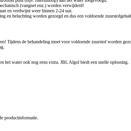
roomd punt (bijv. filteruitloop) aan het water toegevoegd.
mechanisch (vangnet enz.) worden verwijderd!
 aan en verdwijnt weer binnen 2-24 uur.
ng en beluchting worden gezorgd en dus een voldoende zuurstofgehalt
en! Tijdens de behandeling moet voor voldoende zuurstof worden gezor
ng.
sten het water ook nog eens extra. JBL Algol biedt een snelle oplossing.
de productinformatie.