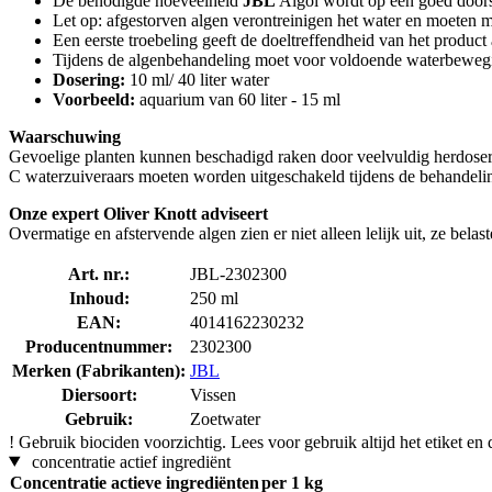
De benodigde hoeveelheid
JBL
Algol wordt op een goed doorst
Let op: afgestorven algen verontreinigen het water en moeten 
Een eerste troebeling geeft de doeltreffendheid van het product
Tijdens de algenbehandeling moet voor voldoende waterbewegi
Dosering:
10 ml/ 40 liter water
Voorbeeld:
aquarium van 60 liter - 15 ml
Waarschuwing
Gevoelige planten kunnen beschadigd raken door veelvuldig herdoser
C waterzuiveraars moeten worden uitgeschakeld tijdens de behandeli
Onze expert Oliver Knott adviseert
Overmatige en afstervende algen zien er niet alleen lelijk uit, ze bela
Art. nr.:
JBL-2302300
Inhoud:
250 ml
EAN:
4014162230232
Producentnummer:
2302300
Merken (Fabrikanten):
JBL
Diersoort:
Vissen
Gebruik:
Zoetwater
!
Gebruik biociden voorzichtig. Lees voor gebruik altijd het etiket en 
concentratie actief ingrediënt
Concentratie actieve ingrediënten
per 1 kg