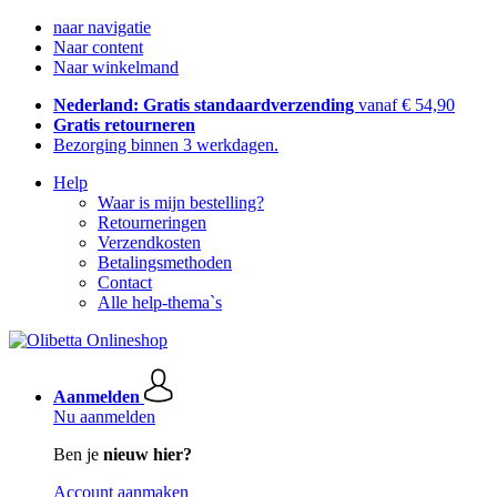
naar navigatie
Naar content
Naar winkelmand
Nederland: Gratis standaardverzending
vanaf € 54,90
Gratis retourneren
Bezorging binnen 3 werkdagen.
Help
Waar is mijn bestelling?
Retourneringen
Verzendkosten
Betalingsmethoden
Contact
Alle help-thema`s
Aanmelden
Nu aanmelden
Ben je
nieuw hier?
Account aanmaken