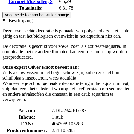
Europet Mosballen, S
€ 5,29
Totaalprijs:
€ 31,78
Voeg beide toe aan het winkelmandje
Beschrijving
Deze levensechte decoratie is gemaakt van polyesterhars. Het is niet
giftig en tast het biologisch evenwicht in het aquarium niet aan.
De decoratie is geschikt voor zowel zoet- als zoutwateraquaria. In
combinatie met de andere formaten kan een rotslandschap worden
gereproduceerd.
Onze expert Oliver Knott beveelt aan:
Zelfs als uw vissen in het begin schuw zijn, zullen ze snel hun
schuilplaats inspecteren, wees geduldig!
Wanneer je je schoongemaakte decoratie terug in het aquarium legt,
zuig dan eerst het substraat waarop het heeft gestaan om sedimenten
en andere afvalstoffen die ontstaan in een druk aquarium te
verwijderen.
Art. nr.:
ADL-234-105283
Inhoud:
1 stuk
EAN:
4047059105283
Producentnummer:
234-105283