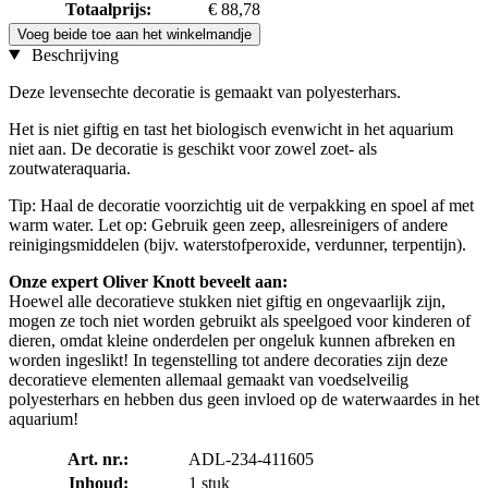
Totaalprijs:
€ 88,78
Voeg beide toe aan het winkelmandje
Beschrijving
Deze levensechte decoratie is gemaakt van polyesterhars.
Het is niet giftig en tast het biologisch evenwicht in het aquarium
niet aan. De decoratie is geschikt voor zowel zoet- als
zoutwateraquaria.
Tip: Haal de decoratie voorzichtig uit de verpakking en spoel af met
warm water. Let op: Gebruik geen zeep, allesreinigers of andere
reinigingsmiddelen (bijv. waterstofperoxide, verdunner, terpentijn).
Onze expert Oliver Knott beveelt aan:
Hoewel alle decoratieve stukken niet giftig en ongevaarlijk zijn,
mogen ze toch niet worden gebruikt als speelgoed voor kinderen of
dieren, omdat kleine onderdelen per ongeluk kunnen afbreken en
worden ingeslikt! In tegenstelling tot andere decoraties zijn deze
decoratieve elementen allemaal gemaakt van voedselveilig
polyesterhars en hebben dus geen invloed op de waterwaardes in het
aquarium!
Art. nr.:
ADL-234-411605
Inhoud:
1 stuk