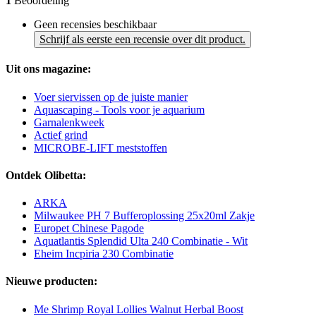
1
Beoordeling
Geen recensies beschikbaar
Schrijf als eerste een recensie over dit product.
Uit ons magazine:
Voer siervissen op de juiste manier
Aquascaping - Tools voor je aquarium
Garnalenkweek
Actief grind
MICROBE-LIFT meststoffen
Ontdek Olibetta:
ARKA
Milwaukee PH 7 Bufferoplossing 25x20ml Zakje
Europet Chinese Pagode
Aquatlantis Splendid Ulta 240 Combinatie - Wit
Eheim Incpiria 230 Combinatie
Nieuwe producten:
Me Shrimp Royal Lollies Walnut Herbal Boost