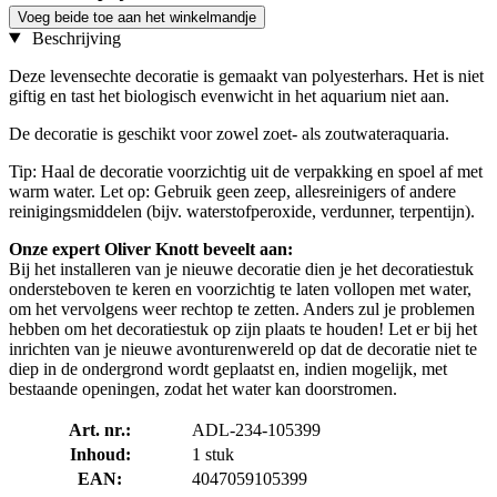
Voeg beide toe aan het winkelmandje
Beschrijving
Deze levensechte decoratie is gemaakt van polyesterhars. Het is niet
giftig en tast het biologisch evenwicht in het aquarium niet aan.
De decoratie is geschikt voor zowel zoet- als zoutwateraquaria.
Tip: Haal de decoratie voorzichtig uit de verpakking en spoel af met
warm water. Let op: Gebruik geen zeep, allesreinigers of andere
reinigingsmiddelen (bijv. waterstofperoxide, verdunner, terpentijn).
Onze expert Oliver Knott beveelt aan:
Bij het installeren van je nieuwe decoratie dien je het decoratiestuk
ondersteboven te keren en voorzichtig te laten vollopen met water,
om het vervolgens weer rechtop te zetten. Anders zul je problemen
hebben om het decoratiestuk op zijn plaats te houden! Let er bij het
inrichten van je nieuwe avonturenwereld op dat de decoratie niet te
diep in de ondergrond wordt geplaatst en, indien mogelijk, met
bestaande openingen, zodat het water kan doorstromen.
Art. nr.:
ADL-234-105399
Inhoud:
1 stuk
EAN:
4047059105399