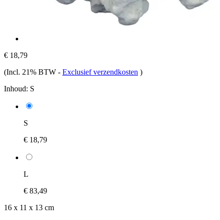
€ 18,79
(Incl. 21% BTW
-
Exclusief verzendkosten
)
Inhoud:
S
S
€ 18,79
L
€ 83,49
16 x 11 x 13 cm