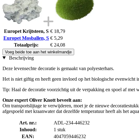
Europet Krijtsteen, S
€ 18,79
Europet Mosballen, S
€ 5,29
Totaalprijs:
€ 24,08
Voeg beide toe aan het winkelmandje
Beschrijving
Deze levensechte decoratie is gemaakt van polyesterhars.
Het is niet giftig en heeft geen invloed op het biologische evenwicht 
Tip: Haal de decoratie voorzichtig uit de verpakking en spoel af met w
Onze expert Oliver Knott beveelt aan:
Om transportslijtage te verwijderen, moet je de nieuwe decoratiestu
afgespoeld met kraanwater dat dezelfde temperatuur heeft als het aqua
Art. nr.:
ADL-234-446232
Inhoud:
1 stuk
EAN:
4047059446232