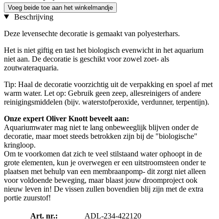
Voeg beide toe aan het winkelmandje
Beschrijving
Deze levensechte decoratie is gemaakt van polyesterhars.
Het is niet giftig en tast het biologisch evenwicht in het aquarium
niet aan. De decoratie is geschikt voor zowel zoet- als
zoutwateraquaria.
Tip: Haal de decoratie voorzichtig uit de verpakking en spoel af met
warm water. Let op: Gebruik geen zeep, allesreinigers of andere
reinigingsmiddelen (bijv. waterstofperoxide, verdunner, terpentijn).
Onze expert Oliver Knott beveelt aan:
Aquariumwater mag niet te lang onbeweeglijk blijven onder de
decoratie, maar moet steeds betrokken zijn bij de "biologische"
kringloop.
Om te voorkomen dat zich te veel stilstaand water ophoopt in de
grote elementen, kun je overwegen er een uitstroomsteen onder te
plaatsen met behulp van een membraanpomp- dit zorgt niet alleen
voor voldoende beweging, maar blaast jouw droomproject ook
nieuw leven in! De vissen zullen bovendien blij zijn met de extra
portie zuurstof!
Art. nr.:
ADL-234-422120