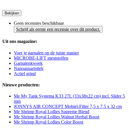
Bekijken
Geen recensies beschikbaar
Schrijf als eerste een recensie over dit product.
Uit ons magazine:
Voer je garnalen op de juiste manier
MICROBE-LIFT meststoffen
Garnalenkweek
Nanoaquaristiek
Actief grind
Nieuwe producten:
Me My Tank Systema K33 27L (33x38x22 cm) incl. Slider 5
mm
JONNYS AIR CONCEPT Mobiel-Filter 7,5 x 7,5 x 32 cm
Me Shrimp Royal Lollies Supreme Blend
Me Shrimp Royal Lollies Walnut Herbal Boost
Me Shrimp Royal Lollies Color Boost