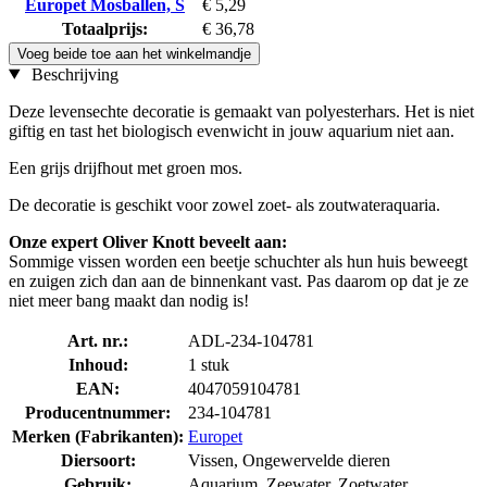
Europet Mosballen, S
€ 5,29
Totaalprijs:
€ 36,78
Voeg beide toe aan het winkelmandje
Beschrijving
Deze levensechte decoratie is gemaakt van polyesterhars. Het is niet
giftig en tast het biologisch evenwicht in jouw aquarium niet aan.
Een grijs drijfhout met groen mos.
De decoratie is geschikt voor zowel zoet- als zoutwateraquaria.
Onze expert Oliver Knott beveelt aan:
Sommige vissen worden een beetje schuchter als hun huis beweegt
en zuigen zich dan aan de binnenkant vast. Pas daarom op dat je ze
niet meer bang maakt dan nodig is!
Art. nr.:
ADL-234-104781
Inhoud:
1 stuk
EAN:
4047059104781
Producentnummer:
234-104781
Merken (Fabrikanten):
Europet
Diersoort:
Vissen, Ongewervelde dieren
Gebruik:
Aquarium, Zeewater, Zoetwater