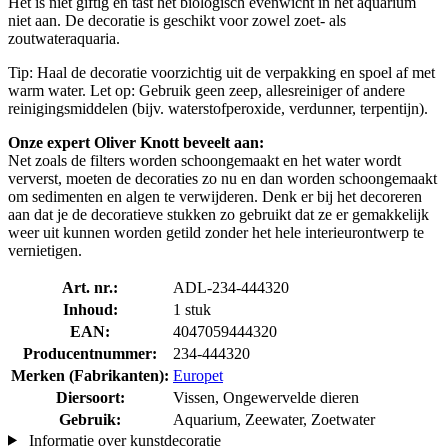
Het is niet giftig en tast het biologisch evenwicht in het aquarium
niet aan. De decoratie is geschikt voor zowel zoet- als
zoutwateraquaria.
Tip: Haal de decoratie voorzichtig uit de verpakking en spoel af met
warm water. Let op: Gebruik geen zeep, allesreiniger of andere
reinigingsmiddelen (bijv. waterstofperoxide, verdunner, terpentijn).
Onze expert Oliver Knott beveelt aan:
Net zoals de filters worden schoongemaakt en het water wordt
ververst, moeten de decoraties zo nu en dan worden schoongemaakt
om sedimenten en algen te verwijderen. Denk er bij het decoreren
aan dat je de decoratieve stukken zo gebruikt dat ze er gemakkelijk
weer uit kunnen worden getild zonder het hele interieurontwerp te
vernietigen.
Art. nr.:
ADL-234-444320
Inhoud:
1 stuk
EAN:
4047059444320
Producentnummer:
234-444320
Merken (Fabrikanten):
Europet
Diersoort:
Vissen, Ongewervelde dieren
Gebruik:
Aquarium, Zeewater, Zoetwater
Informatie over kunstdecoratie