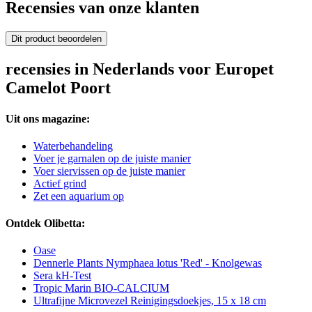
Recensies van onze klanten
Dit product beoordelen
recensies in Nederlands voor Europet
Camelot Poort
Uit ons magazine:
Waterbehandeling
Voer je garnalen op de juiste manier
Voer siervissen op de juiste manier
Actief grind
Zet een aquarium op
Ontdek Olibetta:
Oase
Dennerle Plants Nymphaea lotus 'Red' - Knolgewas
Sera kH-Test
Tropic Marin BIO-CALCIUM
Ultrafijne Microvezel Reinigingsdoekjes, 15 x 18 cm