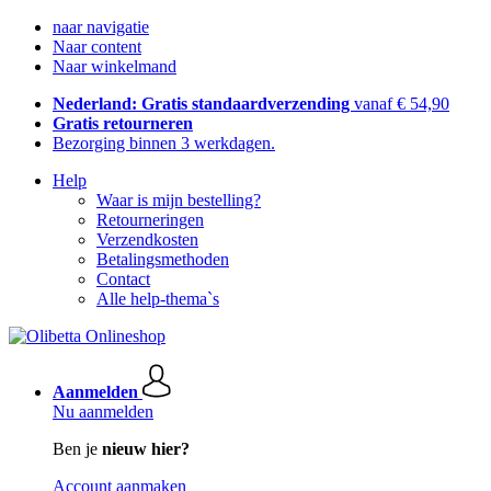
naar navigatie
Naar content
Naar winkelmand
Nederland: Gratis standaardverzending
vanaf € 54,90
Gratis retourneren
Bezorging binnen 3 werkdagen.
Help
Waar is mijn bestelling?
Retourneringen
Verzendkosten
Betalingsmethoden
Contact
Alle help-thema`s
Aanmelden
Nu aanmelden
Ben je
nieuw hier?
Account aanmaken