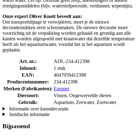
warm water. Let op: Gebruik geen zeep, allesreinigers of andere
reinigingsmiddelen (bijv. waterstofperoxide, verdunner, terpentijn).
Onze expert Oliver Knott beveelt aan:
Om transportslijtage te verwijderen, moet je de nieuwe
decoratiestukken eerst schoonmaken. De nieuwe decoratie moet
voorzichtig uit de verpakking worden gehaald en grondig aan alle
kanten worden afgespoeld met kraanwater dat dezelfde temperatuur
heeft als het aquariumwater, voordat het in het aquarium wordt
geplaatst.
Art. nr.:
ADL-234-412398
Inhoud:
1 stuk
EAN:
4047059412398
Producentnummer:
234-412398
Merken (Fabrikanten):
Europet
Diersoort:
Vissen, Ongewervelde dieren
Gebruik:
Aquarium, Zeewater, Zoetwater
Informatie over kunstdecoratie
Juridische informatie
Bijpassend