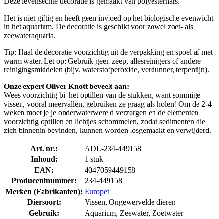
Deze levensechte decoratie is gemaakt van polyesterhars.
Het is niet giftig en heeft geen invloed op het biologische evenwicht
in het aquarium. De decoratie is geschikt voor zowel zoet- als
zeewateraquaria.
Tip: Haal de decoratie voorzichtig uit de verpakking en spoel af met
warm water. Let op: Gebruik geen zeep, allesreinigers of andere
reinigingsmiddelen (bijv. waterstofperoxide, verdunner, terpentijn).
Onze expert Oliver Knott beveelt aan:
Wees voorzichtig bij het optillen van de stukken, want sommige
vissen, vooral meervallen, gebruiken ze graag als holen! Om de 2-4
weken moet je je onderwaterwereld verzorgen en de elementen
voorzichtig optillen en lichtjes schommelen, zodat sedimenten die
zich binnenin bevinden, kunnen worden losgemaakt en verwijderd.
Art. nr.:
ADL-234-449158
Inhoud:
1 stuk
EAN:
4047059449158
Producentnummer:
234-449158
Merken (Fabrikanten):
Europet
Diersoort:
Vissen, Ongewervelde dieren
Gebruik:
Aquarium, Zeewater, Zoetwater