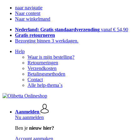
naar navigatie
Naar content
Naar winkelmand
Nederland: Gratis standaardverzending
vanaf € 54,90
Gratis retourneren
Bezorging binnen 3 werkdagen.
Help
Waar is mijn bestelling?
Retourneringen
Verzendkosten
Betalingsmethoden
Contact
Alle help-thema`s
Aanmelden
Nu aanmelden
Ben je
nieuw hier?
Account aanmaken