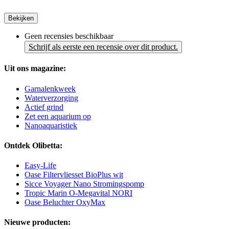
Bekijken
Geen recensies beschikbaar
Schrijf als eerste een recensie over dit product.
Uit ons magazine:
Garnalenkweek
Waterverzorging
Actief grind
Zet een aquarium op
Nanoaquaristiek
Ontdek Olibetta:
Easy-Life
Oase Filtervliesset BioPlus wit
Sicce Voyager Nano Stromingspomp
Tropic Marin O-Megavital NORI
Oase Beluchter OxyMax
Nieuwe producten: