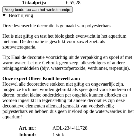
Totaalprijs:
€ 55,28
Voeg beide toe aan het winkelmandje
Beschrijving
Deze levensechte decoratie is gemaakt van polyesterhars.
Het is niet giftig en tast het biologisch evenwicht in het aquarium
niet aan. De decoratie is geschikt voor zowel zoet- als
zoutwateraquaria.
Tip: Haal de decoratie voorzichtig uit de verpakking en spoel af met
warm water. Let op: Gebruik geen zeep, allesreinigers of andere
reinigingsmiddelen (bijv. waterstofperoxide, verdunner, terpentijn).
Onze expert Oliver Knott beveelt aan:
Hoewel alle decoratieve stukken niet giftig en ongevaarlijk zijn,
mogen ze toch niet worden gebruikt als speelgoed voor kinderen of
dieren, omdat kleine onderdelen per ongeluk kunnen afbreken en
worden ingeslikt! In tegenstelling tot andere decoraties zijn deze
decoratieve elementen allemaal gemaakt van voedselveilig
polyesterhars en hebben dus geen invloed op de waterwaardes in het
aquarium!
Art. nr.:
ADL-234-411728
Inhoud:
1 stuk