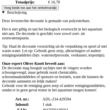
Totaalprijs:
€ 16,78
Voeg beide toe aan het winkelmandje
Beschrijving
Deze levensechte decoratie is gemaakt van polyesterhars.
Het is niet giftig en tast het biologisch evenwicht in het aquarium
niet aan. De decoratie is geschikt voor zowel zoet- als
zoutwateraquaria.
Tip: Haal de decoratie voorzichtig uit de verpakking en spoel af met
warm water. Let op: Gebruik geen zeep, allesreinigers of andere
reinigingsmiddelen (bijv. waterstofperoxide, verdunner, terpentijn).
Onze expert Oliver Knott beveelt aan:
De decoratie mag hooguit zachtjes met de vingers worden
schoongeveegd, maar gebruik nooit chemicaliën,
schoonmaakmiddelen of sponzen en borstels, want die kunnen de
decoratie aantasten en lelijk maken!
Gebruik voor de reiniging geen zeep of andere reinigingsmiddelen,
omdat er in geen geval resten in het aquarium mogen komen!
Art. nr.:
ADL-234-429594
Inhoud:
1 stuk
EAN:
4047059429594