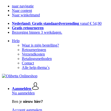
naar navigatie
Naar content
Naar winkelmand
Nederland: Gratis standaardverzending
vanaf € 54,90
Gratis retourneren
Bezorging binnen 3 werkdagen.
Help
Waar is mijn bestelling?
Retourneringen
Verzendkosten
Betalingsmethoden
Contact
Alle help-thema`s
Aanmelden
Nu aanmelden
Ben je
nieuw hier?
Account aanmaken