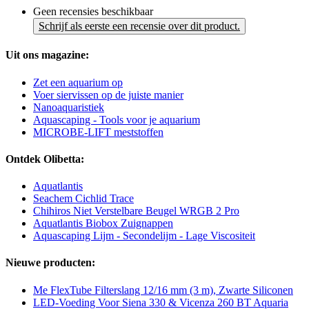
Geen recensies beschikbaar
Schrijf als eerste een recensie over dit product.
Uit ons magazine:
Zet een aquarium op
Voer siervissen op de juiste manier
Nanoaquaristiek
Aquascaping - Tools voor je aquarium
MICROBE-LIFT meststoffen
Ontdek Olibetta:
Aquatlantis
Seachem Cichlid Trace
Chihiros Niet Verstelbare Beugel WRGB 2 Pro
Aquatlantis Biobox Zuignappen
Aquascaping Lijm - Secondelijm - Lage Viscositeit
Nieuwe producten:
Me FlexTube Filterslang 12/16 mm (3 m), Zwarte Siliconen
LED-Voeding Voor Siena 330 & Vicenza 260 BT Aquaria