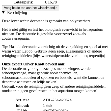
Totaalprijs:
€ 16,78
Voeg beide toe aan het winkelmandje
Beschrijving
Deze levensechte decoratie is gemaakt van polyesterhars.
Het is niet giftig en tast het biologisch evenwicht in het aquarium
niet aan. De decoratie is geschikt voor zowel zoet- als
zoutwateraquaria.
Tip: Haal de decoratie voorzichtig uit de verpakking en spoel af met
warm water. Let op: Gebruik geen zeep, allesreinigers of andere
reinigingsmiddelen (bijv. waterstofperoxide, verdunner, terpentijn)
Onze expert Oliver Knott beveelt aan:
De decoratie mag hooguit zachtjes met de vingers worden
schoongeveegd, maar gebruik nooit chemicaliën,
schoonmaakmiddelen of sponzen en borstels, want die kunnen de
decoratie aantasten en lelijk maken!
Gebruik voor de reiniging geen zeep of andere reinigingsmiddelen,
omdat er in geen geval resten in het aquarium mogen komen!
Art. nr.:
ADL-234-429624
Inhoud:
1 stuk
EAN:
4047059429624