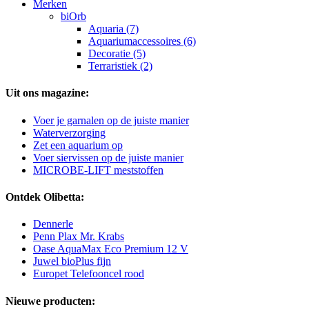
Merken
biOrb
Aquaria (7)
Aquariumaccessoires (6)
Decoratie (5)
Terraristiek (2)
Uit ons magazine:
Voer je garnalen op de juiste manier
Waterverzorging
Zet een aquarium op
Voer siervissen op de juiste manier
MICROBE-LIFT meststoffen
Ontdek Olibetta:
Dennerle
Penn Plax Mr. Krabs
Oase AquaMax Eco Premium 12 V
Juwel bioPlus fijn
Europet Telefooncel rood
Nieuwe producten: