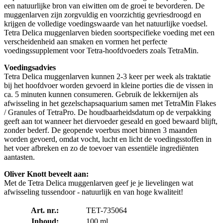
een natuurlijke bron van eiwitten om de groei te bevorderen. De
muggenlarven zijn zorgvuldig en voorzichtig gevriesdroogd en
krijgen de volledige voedingswaarde van het natuurlijke voedsel.
Tetra Delica muggenlarven bieden soortspecifieke voeding met een
verscheidenheid aan smaken en vormen het perfecte
voedingssupplement voor Tetra-hoofdvoeders zoals TetraMin.
Voedingsadvies
Tetra Delica muggenlarven kunnen 2-3 keer per week als traktatie
bij het hoofdvoer worden gevoerd in kleine porties die de vissen in
ca. 5 minuten kunnen consumeren. Gebruik de lekkernijen als
afwisseling in het gezelschapsaquarium samen met TetraMin Flakes
/ Granules of TetraPro. De houdbaarheidsdatum op de verpakking
geeft aan tot wanneer het diervoeder geseald en goed bewaard blijft,
zonder bederf. De geopende voerbus moet binnen 3 maanden
worden gevoerd, omdat vocht, lucht en licht de voedingsstoffen in
het voer afbreken en zo de toevoer van essentiële ingrediënten
aantasten.
Oliver Knott beveelt aan:
Met de Tetra Delica muggenlarven geef je je lievelingen wat
afwisseling tussendoor - natuurlijk en van hoge kwaliteit!
Art. nr.:
TET-735064
Inhoud:
100 ml