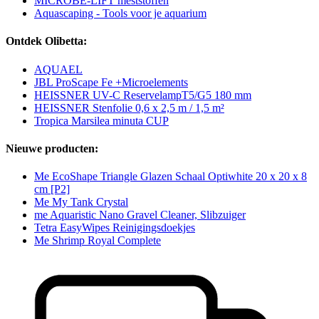
MICROBE-LIFT meststoffen
Aquascaping - Tools voor je aquarium
Ontdek Olibetta:
AQUAEL
JBL ProScape Fe +Microelements
HEISSNER UV-C ReservelampT5/G5 180 mm
HEISSNER Stenfolie 0,6 x 2,5 m / 1,5 m²
Tropica Marsilea minuta CUP
Nieuwe producten:
Me EcoShape Triangle Glazen Schaal Optiwhite 20 x 20 x 8
cm [P2]
Me My Tank Crystal
me Aquaristic Nano Gravel Cleaner, Slibzuiger
Tetra EasyWipes Reinigingsdoekjes
Me Shrimp Royal Complete