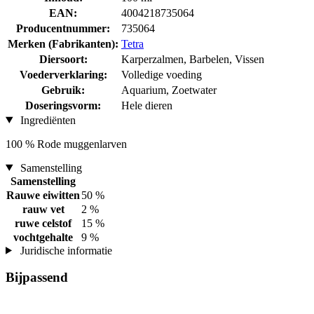
EAN:
4004218735064
Producentnummer:
735064
Merken (Fabrikanten):
Tetra
Diersoort:
Karperzalmen, Barbelen, Vissen
Voederverklaring:
Volledige voeding
Gebruik:
Aquarium, Zoetwater
Doseringsvorm:
Hele dieren
Ingrediënten
100 % Rode muggenlarven
Samenstelling
Samenstelling
Rauwe eiwitten
50 %
rauw vet
2 %
ruwe celstof
15 %
vochtgehalte
9 %
Juridische informatie
Bijpassend