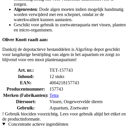
zorgen.
Algenresten
: Dode algen moeten indien mogelijk handmatig
worden verwijderd met een schepnet, omdat ze de
waterkwaliteit kunnen aantasten.
Geschikt voor gebruik in zoetwateraquaria met vissen, planten
en micro-organismen.
Oliver Knott raadt aan:
Dankzij de depotactieve bestanddelen is AlgoStop depot geschikt
voor langdurige bestrijding van algen in het aquarium en zorgt zo
blijvend voor een mooi plantenaquarium!
Art. nr.:
TET-157743
Inhoud:
12 stuks
EAN:
4004218157743
Producentnummer:
157743
Merken (Fabrikanten):
Tetra
Diersoort:
Vissen, Ongewervelde dieren
Gebruik:
Aquarium, Zoetwater
!
Gebruik biociden voorzichtig. Lees voor gebruik altijd het etiket en
de productinformatie.
Concentratie actieve ingrediënten