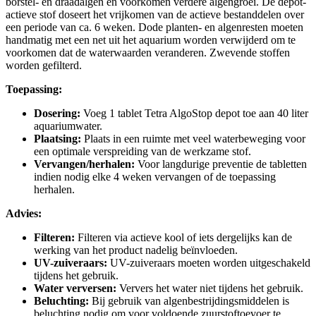
borstel- en draadalgen en voorkomen verdere algengroei. De depot-
actieve stof doseert het vrijkomen van de actieve bestanddelen over
een periode van ca. 6 weken. Dode planten- en algenresten moeten
handmatig met een net uit het aquarium worden verwijderd om te
voorkomen dat de waterwaarden veranderen. Zwevende stoffen
worden gefilterd.
Toepassing:
Dosering:
Voeg 1 tablet Tetra AlgoStop depot toe aan 40 liter
aquariumwater.
Plaatsing:
Plaats in een ruimte met veel waterbeweging voor
een optimale verspreiding van de werkzame stof.
Vervangen/herhalen:
Voor langdurige preventie de tabletten
indien nodig elke 4 weken vervangen of de toepassing
herhalen.
Advies:
Filteren:
Filteren via actieve kool of iets dergelijks kan de
werking van het product nadelig beïnvloeden.
UV-zuiveraars:
UV-zuiveraars moeten worden uitgeschakeld
tijdens het gebruik.
Water verversen:
Ververs het water niet tijdens het gebruik.
Beluchting:
Bij gebruik van algenbestrijdingsmiddelen is
beluchting nodig om voor voldoende zuurstoftoevoer te