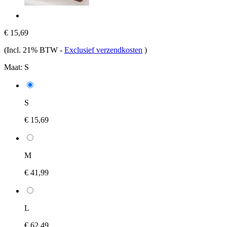
€ 15,69
(Incl. 21% BTW
-
Exclusief verzendkosten
)
Maat:
S
S
€ 15,69
M
€ 41,99
L
€ 62,49