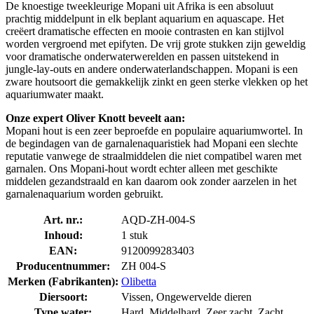
De knoestige tweekleurige Mopani uit Afrika is een absoluut
prachtig middelpunt in elk beplant aquarium en aquascape. Het
creëert dramatische effecten en mooie contrasten en kan stijlvol
worden vergroend met epifyten. De vrij grote stukken zijn geweldig
voor dramatische onderwaterwerelden en passen uitstekend in
jungle-lay-outs en andere onderwaterlandschappen. Mopani is een
zware houtsoort die gemakkelijk zinkt en geen sterke vlekken op het
aquariumwater maakt.
Onze expert Oliver Knott beveelt aan:
Mopani hout is een zeer beproefde en populaire aquariumwortel. In
de begindagen van de garnalenaquaristiek had Mopani een slechte
reputatie vanwege de straalmiddelen die niet compatibel waren met
garnalen. Ons Mopani-hout wordt echter alleen met geschikte
middelen gezandstraald en kan daarom ook zonder aarzelen in het
garnalenaquarium worden gebruikt.
Art. nr.:
AQD-ZH-004-S
Inhoud:
1 stuk
EAN:
9120099283403
Producentnummer:
ZH 004-S
Merken (Fabrikanten):
Olibetta
Diersoort:
Vissen, Ongewervelde dieren
Type water:
Hard, Middelhard, Zeer zacht, Zacht