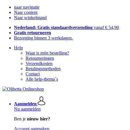
naar navigatie
Naar content
Naar winkelmand
Nederland: Gratis standaardverzending
vanaf € 54,90
Gratis retourneren
Bezorging binnen 3 werkdagen.
Help
Waar is mijn bestelling?
Retourneringen
Verzendkosten
Betalingsmethoden
Contact
Alle help-thema`s
Aanmelden
Nu aanmelden
Ben je
nieuw hier?
Account aanmaken