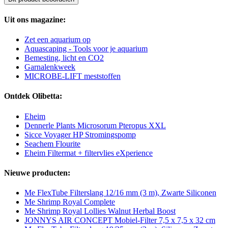
Uit ons magazine:
Zet een aquarium op
Aquascaping - Tools voor je aquarium
Bemesting, licht en CO2
Garnalenkweek
MICROBE-LIFT meststoffen
Ontdek Olibetta:
Eheim
Dennerle Plants Microsorum Pteropus XXL
Sicce Voyager HP Stromingspomp
Seachem Flourite
Eheim Filtermat + filtervlies eXperience
Nieuwe producten:
Me FlexTube Filterslang 12/16 mm (3 m), Zwarte Siliconen
Me Shrimp Royal Complete
Me Shrimp Royal Lollies Walnut Herbal Boost
JONNYS AIR CONCEPT Mobiel-Filter 7,5 x 7,5 x 32 cm