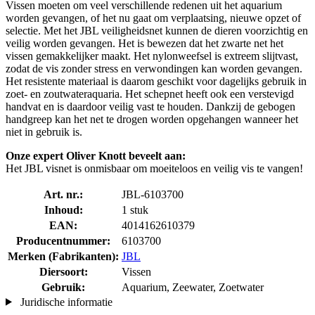
Vissen moeten om veel verschillende redenen uit het aquarium
worden gevangen, of het nu gaat om verplaatsing, nieuwe opzet of
selectie. Met het JBL veiligheidsnet kunnen de dieren voorzichtig en
veilig worden gevangen. Het is bewezen dat het zwarte net het
vissen gemakkelijker maakt. Het nylonweefsel is extreem slijtvast,
zodat de vis zonder stress en verwondingen kan worden gevangen.
Het resistente materiaal is daarom geschikt voor dagelijks gebruik in
zoet- en zoutwateraquaria. Het schepnet heeft ook een verstevigd
handvat en is daardoor veilig vast te houden. Dankzij de gebogen
handgreep kan het net te drogen worden opgehangen wanneer het
niet in gebruik is.
Onze expert Oliver Knott beveelt aan:
Het JBL visnet is onmisbaar om moeiteloos en veilig vis te vangen!
Art. nr.:
JBL-6103700
Inhoud:
1 stuk
EAN:
4014162610379
Producentnummer:
6103700
Merken (Fabrikanten):
JBL
Diersoort:
Vissen
Gebruik:
Aquarium, Zeewater, Zoetwater
Juridische informatie