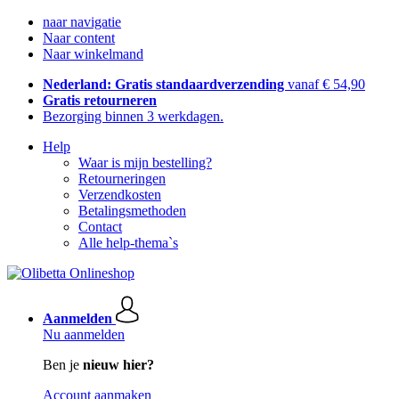
naar navigatie
Naar content
Naar winkelmand
Nederland: Gratis standaardverzending
vanaf € 54,90
Gratis retourneren
Bezorging binnen 3 werkdagen.
Help
Waar is mijn bestelling?
Retourneringen
Verzendkosten
Betalingsmethoden
Contact
Alle help-thema`s
Aanmelden
Nu aanmelden
Ben je
nieuw hier?
Account aanmaken