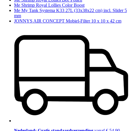
Me Shrimp Royal Lollies Color Boost
Me My Tank Systema K33 27L (33x38x22 cm) incl. Slider 5
mm
JONNYS AIR CONCEPT Mobiel-Filter 10 x 10 x 42 cm
Nederland: Gratis standaardverzending
vanaf € 54,90