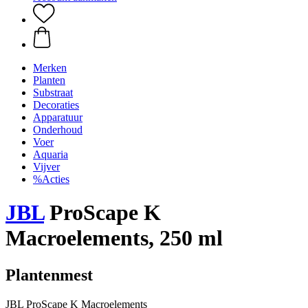
Merken
Planten
Substraat
Decoraties
Apparatuur
Onderhoud
Voer
Aquaria
Vijver
%Acties
JBL
ProScape K
Macroelements, 250 ml
Plantenmest
JBL ProScape K Macroelements