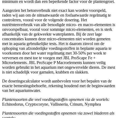
minimum en wordt dan een beperkende factor voor de plantengroei.
Aangezien het betonverbruik niet exact kan worden voorspeld,
raden wij aan om de nitraatwaarde en fosfaatwaarde regelmatig te
controleren, vooral voor de volgende dosering. Het
nutriëntenverbruik van alle benodigde micro- en macro-elementen is
onvoorspelbaar, vooral voor sommige micro-elementen, en is sterk
afhankelijk van de gekweekte waterplanten. Bij de zeer lage
concentraties kunnen deze micro-elementen niet worden gemeten
met in aquaria gebruikelijke tests. Het is daarom zinvol om de
ophoping van afzonderlijke voedingsstoffen in beplante aquaria te
voorkomen door het water regelmatig met 30-50% per week te
verversen en mest toe te voegen met JBL ProScape Fe +
Microelements. JBL ProScape P Macroelements kunnen veilig
worden gebruikt in het aquarium met ongewervelde dieren. De mest
is niet schadelijk voor garnalen, krabben en slakken.
De doseringscalculator wordt aanbevolen voor het bepalen van de
exacte bemestingsbehoefte, rekening houdend met de beginwaarden
van het aquariumwater.
Plantensoorten die veel voedingsstoffen opnemen via de wortels:
Echinodorus, Cryptocoryne, Vallisneria, Crinum, Nymphea
Plantensoorten die voedingsstoffen opnemen via zowel bladeren als
wortels: