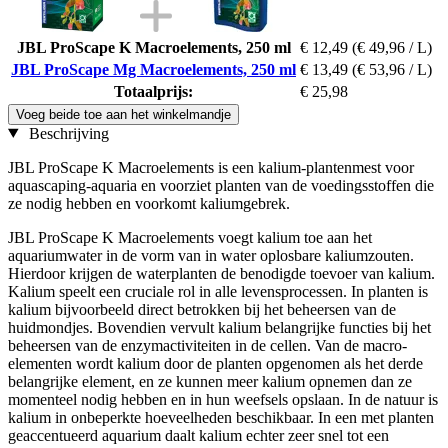
JBL ProScape K Macroelements, 250 ml
€ 12,49
(€ 49,96 / L)
JBL ProScape Mg Macroelements, 250 ml
€ 13,49
(€ 53,96 / L)
Totaalprijs:
€ 25,98
Voeg beide toe aan het winkelmandje
Beschrijving
JBL ProScape K Macroelements is een kalium-plantenmest voor
aquascaping-aquaria en voorziet planten van de voedingsstoffen die
ze nodig hebben en voorkomt kaliumgebrek.
JBL ProScape K Macroelements voegt kalium toe aan het
aquariumwater in de vorm van in water oplosbare kaliumzouten.
Hierdoor krijgen de waterplanten de benodigde toevoer van kalium.
Kalium speelt een cruciale rol in alle levensprocessen. In planten is
kalium bijvoorbeeld direct betrokken bij het beheersen van de
huidmondjes. Bovendien vervult kalium belangrijke functies bij het
beheersen van de enzymactiviteiten in de cellen. Van de macro-
elementen wordt kalium door de planten opgenomen als het derde
belangrijke element, en ze kunnen meer kalium opnemen dan ze
momenteel nodig hebben en in hun weefsels opslaan. In de natuur is
kalium in onbeperkte hoeveelheden beschikbaar. In een met planten
geaccentueerd aquarium daalt kalium echter zeer snel tot een