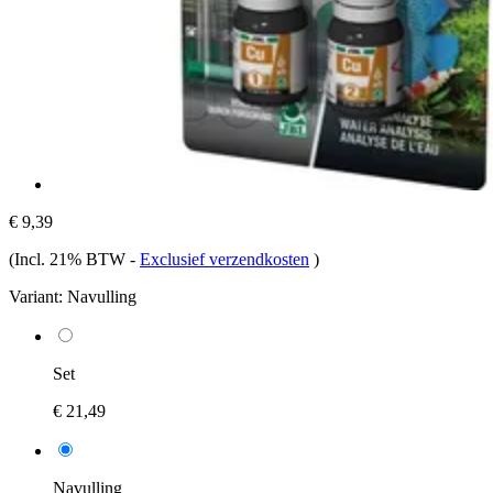
€ 9,39
(Incl. 21% BTW
-
Exclusief verzendkosten
)
Variant:
Navulling
Set
€ 21,49
Navulling