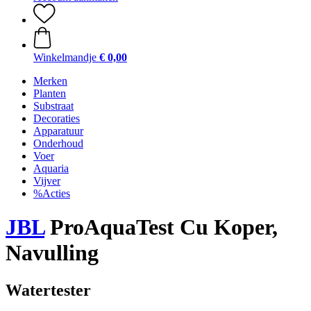
Winkelmandje
€ 0,00
Merken
Planten
Substraat
Decoraties
Apparatuur
Onderhoud
Voer
Aquaria
Vijver
%Acties
JBL
ProAquaTest Cu Koper,
Navulling
Watertester