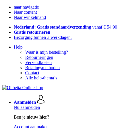
naar navigatie
Naar content
Naar winkelmand
Nederland: Gratis standaardverzending
vanaf € 54,90
Gratis retourneren
Bezorging binnen 3 werkdagen.
Help
Waar is mijn bestelling?
Retourneringen
Verzendkosten
Betalingsmethoden
Contact
Alle help-thema`s
Aanmelden
Nu aanmelden
Ben je
nieuw hier?
Account aanmaken