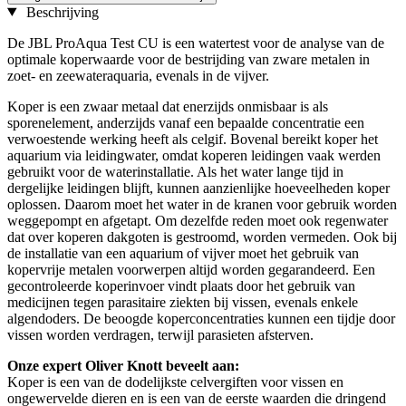
Beschrijving
De JBL ProAqua Test CU is een watertest voor de analyse van de
optimale koperwaarde voor de bestrijding van zware metalen in
zoet- en zeewateraquaria, evenals in de vijver.
Koper is een zwaar metaal dat enerzijds onmisbaar is als
sporenelement, anderzijds vanaf een bepaalde concentratie een
verwoestende werking heeft als celgif. Bovenal bereikt koper het
aquarium via leidingwater, omdat koperen leidingen vaak werden
gebruikt voor de waterinstallatie. Als het water lange tijd in
dergelijke leidingen blijft, kunnen aanzienlijke hoeveelheden koper
oplossen. Daarom moet het water in de kranen voor gebruik worden
weggepompt en afgetapt. Om dezelfde reden moet ook regenwater
dat over koperen dakgoten is gestroomd, worden vermeden. Ook bij
de installatie van een aquarium of vijver moet het gebruik van
kopervrije metalen voorwerpen altijd worden gegarandeerd. Een
gecontroleerde koperinvoer vindt plaats door het gebruik van
medicijnen tegen parasitaire ziekten bij vissen, evenals enkele
algendoders. De beoogde koperconcentraties kunnen een tijdje door
vissen worden verdragen, terwijl parasieten afsterven.
Onze expert Oliver Knott beveelt aan:
Koper is een van de dodelijkste celvergiften voor vissen en
ongewervelde dieren en is een van de eerste waarden die dringend