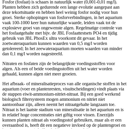
Fosfor (fosfaat) is schaars in natuurlijk water (0,001-0,01 mg/l).
Planten hebben zich gedurende een lange evolutie aangepast aan
deze tekortsituatie en hebben heel weinig fosfor nodig voor hun
groei. Sterke ophopingen van fosforverbindingen, in het aquarium
vaak 100-1000 keer hun natuurlijke waarde, leiden vaak tot de
explosieve groei van ongewenste algen. Regelmatige controle van
het fosfaatgehalte met bijv. de JBL Fosfaattestsets PO4 en tijdig
gebruik van JBL PhosEx ultra voorkomt dit gevaar. In het
zoetwateraquarium kunnen waarden van 0,5 mg/l worden
getolereerd; In het zeewateraquarium moeten waarden van minder
dan 0,1 mg/l worden nagestreefd.
Nitraten en fosfaten zijn de belangrijkste voedingsstoffen voor
algen. Als een of beide voedingsstoffen uit het water worden
gehaald, kunnen algen niet meer groeien.
Het afbraak- of mineralisatieproces van alle organische stoffen in het
aquarium (voer en plantenresten, visuitscheidingen) vindt plaats via
de stappen eiwit-ammonium-nitriet-nitraat. Bij een goed werkend
biologisch filtersysteem mogen ammonium en nitriet niet
aantoonbaar zijn, alleen neemt het nitraatgehalte langzaam toe.
Nitraat is het laatste stadium van mineralisatie in het aquarium en is
in relatief hoge concentraties niet giftig voor vissen. Enerzijds
kunnen planten nitraat als voedingsstof gebruiken, maar als er een
overaanbod is, heeft dit een negatieve invloed op de plantengroei en