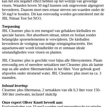
kan het een negatief effect hebben op het welzijn van gevoelige
vissen. Waarden boven 50 mg/l kunnen ook ongewenste algengroei
bevorderen. Daarom moet men ernaar streven om waarden onder de
50 mg/l te houden. Dit kan eenvoudig worden gecontroleerd met de
JBL Nitraat Test Set NO3.
Toepassing
JBL Clearmec plus is een mengsel van gebakken kleiballen en
speciale harsen. Het absorbeert nitraat, nitriet en fosfaat zonder
belangrijke sporenelementen te verwijderen. De kleiballen
bevorderen de vestiging van nuttige reinigingsbacteriën. Het
aquariumwater wordt kristalhelder en er ontstaan ideale
omstandigheden voor vissen en planten.
JBL Clearmec plus is geschikt voor bijna alle filtersystemen. Plaats
eenvoudig een of meerdere netzakken met Clearmec plus als laatste
stap na alle andere filtermaterialen in het filter. Voor gebruik goed
afspoelen onder stromend water. JBL Clearmec plus moet na ca. 3
maanden.
Inhoud levering:
Clearmec plus filtermassa, 2 netzakken van elk 0,3 liter voor 150-
300 liter zoetwater, inclusief sluitclip
Onze expert Oliver Knott beveelt aan:
Fosfaatgehaltes van 10 mg/l worden snel teruggebracht tot minder