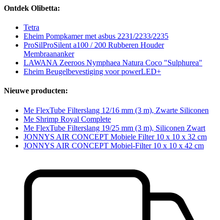
Ontdek Olibetta:
Tetra
Eheim Pompkamer met asbus 2231/2233/2235
ProSilProSilent a100 / 200 Rubberen Houder
Membraananker
LAWANA Zeeroos Nymphaea Natura Coco "Sulphurea"
Eheim Beugelbevestiging voor powerLED+
Nieuwe producten:
Me FlexTube Filterslang 12/16 mm (3 m), Zwarte Siliconen
Me Shrimp Royal Complete
Me FlexTube Filterslang 19/25 mm (3 m), Siliconen Zwart
JONNYS AIR CONCEPT Mobiele Filter 10 x 10 x 32 cm
JONNYS AIR CONCEPT Mobiel-Filter 10 x 10 x 42 cm