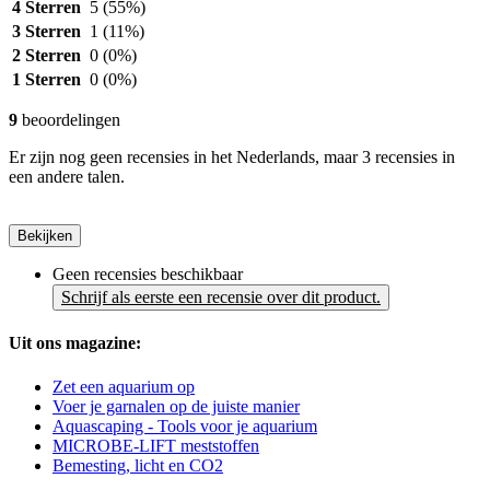
4 Sterren
5
(55%)
3 Sterren
1
(11%)
2 Sterren
0
(0%)
1 Sterren
0
(0%)
9
beoordelingen
Er zijn nog geen recensies in het Nederlands, maar 3 recensies in
een andere talen.
Bekijken
Geen recensies beschikbaar
Schrijf als eerste een recensie over dit product.
Uit ons magazine:
Zet een aquarium op
Voer je garnalen op de juiste manier
Aquascaping - Tools voor je aquarium
MICROBE-LIFT meststoffen
Bemesting, licht en CO2