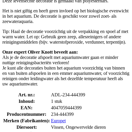
Deze levensechte decoratie is gemaakt van polyesterhars.
Het is niet giftig en heeft geen invloed op het biologische evenwicht
in het aquarium. De decoratie is geschikt voor zowel zoet- als
zeewateraquaria.
Tip: Haal de decoratie voorzichtig uit de verpakking en spoel af met
warm water. Let op: Gebruik geen zeep, allesreinigers of andere
reinigingsmiddelen (bijv. waterstofperoxide, verdunner, terpentijn).
Onze expert Oliver Knott beveelt aan:
Als je de decoratie afspoelt met aquariumwater gaan er minder
nuttige reinigingsbacteriën verloren!
Je kunt alle decoraties buiten het aquarium voorzichtig van binnen
en van buiten afspoelen in een emmer aquariumwater, of voorzichtig
reinigen onder leidingwater als het dezelfde temperatuur heeft als
uw aquariumwater.
Art. nr.:
ADL-234-444399
Inhoud:
1 stuk
EAN:
4047059444399
Producentnummer:
234-444399
Merken (Fabrikanten):
Europet
Diersoort:
Vissen, Ongewervelde dieren