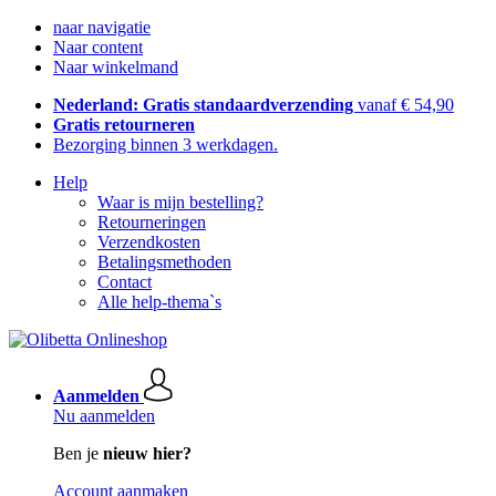
naar navigatie
Naar content
Naar winkelmand
Nederland: Gratis standaardverzending
vanaf € 54,90
Gratis retourneren
Bezorging binnen 3 werkdagen.
Help
Waar is mijn bestelling?
Retourneringen
Verzendkosten
Betalingsmethoden
Contact
Alle help-thema`s
Aanmelden
Nu aanmelden
Ben je
nieuw hier?
Account aanmaken