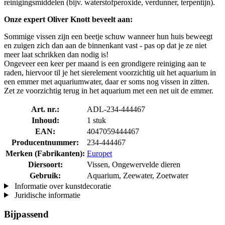
reinigingsmiddelen (bijv. waterstofperoxide, verdunner, terpentijn).
Onze expert Oliver Knott beveelt aan:
Sommige vissen zijn een beetje schuw wanneer hun huis beweegt
en zuigen zich dan aan de binnenkant vast - pas op dat je ze niet
meer laat schrikken dan nodig is!
Ongeveer een keer per maand is een grondigere reiniging aan te
raden, hiervoor til je het sierelement voorzichtig uit het aquarium in
een emmer met aquariumwater, daar er soms nog vissen in zitten.
Zet ze voorzichtig terug in het aquarium met een net uit de emmer.
Art. nr.:
ADL-234-444467
Inhoud:
1 stuk
EAN:
4047059444467
Producentnummer:
234-444467
Merken (Fabrikanten):
Europet
Diersoort:
Vissen, Ongewervelde dieren
Gebruik:
Aquarium, Zeewater, Zoetwater
Informatie over kunstdecoratie
Juridische informatie
Bijpassend