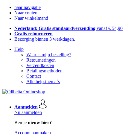
naar navigatie
Naar content
Naar winkelmand
Nederland: Gratis standaardverzending
vanaf € 54,90
Gratis retourneren
Bezorging binnen 3 werkdagen.
Help
Waar is mijn bestelling?
Retourneringen
Verzendkosten
Betalingsmethoden
Contact
Alle help-thema`s
Aanmelden
Nu aanmelden
Ben je
nieuw hier?
Account aanmaken