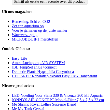
Schrijf als eerste een recensie over dit product.
Uit ons magazine:
Bemesting, licht en CO2
Zet een aquarium op
Voer je garnalen op de juiste manier
Waterverzorging
MICROBE-LIFT meststoffen
Ontdek Olibetta:
Easy-Life
Amtra Luchtpomp AIR SYSTEM
JBL TempSet angle+connect
Dennerle Plants Hygrophila Corymbosa
HEISSNER Reparatieplakband Easy Fix - Transparant
Nieuwe producten:
LED-Voeding Voor Siena 330 & Vicenza 260 BT Aquaria
JONNYS AIR CONCEPT Mobiel-Filter 7,5 x 7,5 x 32 cm
Me Shrimp Royal Lollies Supreme Blend
Me My Tank Crystal