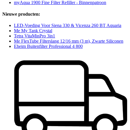
myAqua 1900 Fine Filter Refiller - Binnenpatroon
Nieuwe producten:
LED-Voeding Voor Siena 330 & Vicenza 260 BT Aquaria
Me My Tank Crystal
Tetra VitaMinPro 3in1
Me FlexTube Filterslang 12/16 mm (3 m), Zwarte Siliconen
Eheim Buitenfilter Professional 4 800