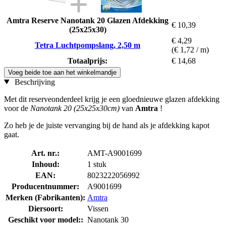
Amtra Reserve Nanotank 20 Glazen Afdekking
€ 10,39
(25x25x30)
€ 4,29
Tetra Luchtpompslang, 2,50 m
(€ 1,72 / m)
Totaalprijs:
€ 14,68
Voeg beide toe aan het winkelmandje
Beschrijving
Met dit reserveonderdeel krijg je een gloednieuwe glazen afdekking
voor de
Nanotank 20 (25x25x30cm)
van
Amtra
!
Zo heb je de juiste vervanging bij de hand als je afdekking kapot
gaat.
Art. nr.:
AMT-A9001699
Inhoud:
1 stuk
EAN:
8023222056992
Producentnummer:
A9001699
Merken (Fabrikanten):
Amtra
Diersoort:
Vissen
Geschikt voor model::
Nanotank 30