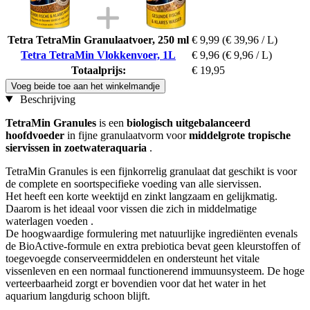
Tetra TetraMin Granulaatvoer, 250 ml
€ 9,99
(€ 39,96 / L)
Tetra TetraMin Vlokkenvoer, 1L
€ 9,96
(€ 9,96 / L)
Totaalprijs:
€ 19,95
Voeg beide toe aan het winkelmandje
Beschrijving
TetraMin Granules
is een
biologisch uitgebalanceerd
hoofdvoeder
in fijne granulaatvorm voor
middelgrote tropische
siervissen in zoetwateraquaria
.
TetraMin Granules is een fijnkorrelig granulaat dat geschikt is voor
de complete en soortspecifieke voeding van alle siervissen.
Het heeft een korte weektijd en zinkt langzaam en gelijkmatig.
Daarom is het ideaal voor vissen die zich in middelmatige
waterlagen voeden .
De hoogwaardige formulering met natuurlijke ingrediënten evenals
de BioActive-formule en extra prebiotica bevat geen kleurstoffen of
toegevoegde conserveermiddelen en ondersteunt het vitale
vissenleven en een normaal functionerend immuunsysteem. De hoge
verteerbaarheid zorgt er bovendien voor dat het water in het
aquarium langdurig schoon blijft.