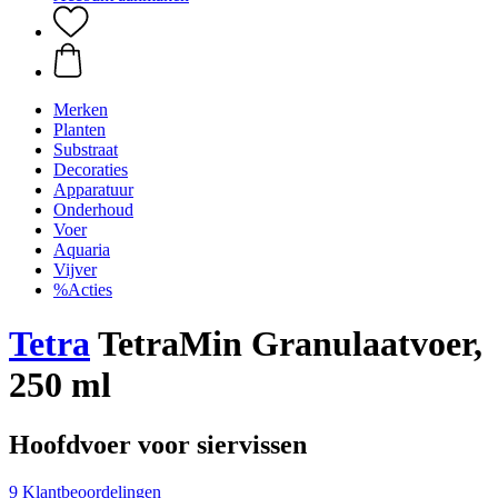
Merken
Planten
Substraat
Decoraties
Apparatuur
Onderhoud
Voer
Aquaria
Vijver
%Acties
Tetra
TetraMin Granulaatvoer,
250 ml
Hoofdvoer voor siervissen
9 Klantbeoordelingen