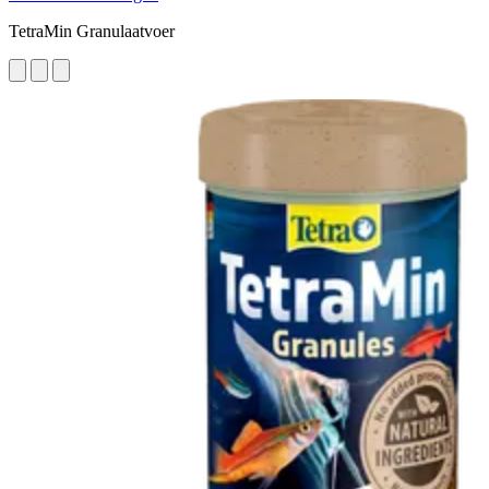
TetraMin Granulaatvoer