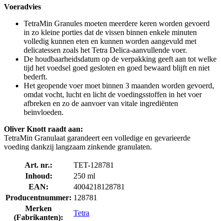
Voeradvies
TetraMin Granules moeten meerdere keren worden gevoerd
in zo kleine porties dat de vissen binnen enkele minuten
volledig kunnen eten en kunnen worden aangevuld met
delicatessen zoals het Tetra Delica-aanvullende voer.
De houdbaarheidsdatum op de verpakking geeft aan tot welke
tijd het voedsel goed gesloten en goed bewaard blijft en niet
bederft.
Het geopende voer moet binnen 3 maanden worden gevoerd,
omdat vocht, lucht en licht de voedingsstoffen in het voer
afbreken en zo de aanvoer van vitale ingrediënten
beïnvloeden.
Oliver Knott raadt aan:
TetraMin Granulaat garandeert een volledige en gevarieerde
voeding dankzij langzaam zinkende granulaten.
Art. nr.:
TET-128781
Inhoud:
250 ml
EAN:
4004218128781
Producentnummer:
128781
Merken
Tetra
(Fabrikanten):