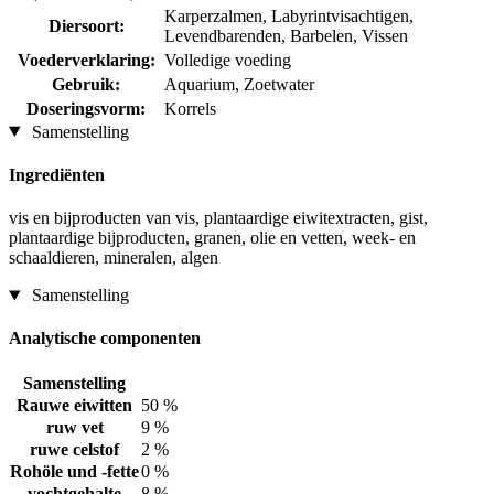
Karperzalmen, Labyrintvisachtigen,
Diersoort:
Levendbarenden, Barbelen, Vissen
Voederverklaring:
Volledige voeding
Gebruik:
Aquarium, Zoetwater
Doseringsvorm:
Korrels
Samenstelling
Ingrediënten
vis en bijproducten van vis, plantaardige eiwitextracten, gist,
plantaardige bijproducten, granen, olie en vetten, week- en
schaaldieren, mineralen, algen
Samenstelling
Analytische componenten
Samenstelling
Rauwe eiwitten
50 %
ruw vet
9 %
ruwe celstof
2 %
Rohöle und -fette
0 %
vochtgehalte
8 %