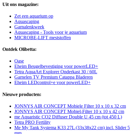
Uit ons magazine:
Zet een aquarium op
Aquascaping
Garnalenkweek
Aquascaping - Tools voor je aquarium
MICROBE-LIFT meststoffen
Ontdek Olibetta:
Oase
Eheim Beugelbevestiging voor powerLED+
Tetra AquaArt Explorer Onderkast 30 / 60L
Garnelen TV Premium Catappa Bladeren
Eheim LEDcontrol+e voor powerLED+
Nieuwe producten:
JONNYS AIR CONCEPT Mobiele Filter 10 x 10 x 32 cm
JONNYS AIR CONCEPT Mobiel-Filter 10 x 10 x 42 cm
me Aquaristic CO2 Diffuser Double U 45 cm (tot 450 L)
Tetra PRO Fertility
Me My Tank Systema K33 27L (33x38x22 cm) incl. Slider 5
mm