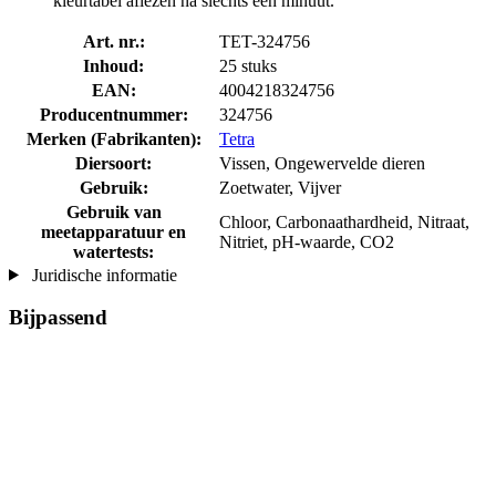
kleurtabel aflezen na slechts één minuut.
Art. nr.:
TET-324756
Inhoud:
25 stuks
EAN:
4004218324756
Producentnummer:
324756
Merken (Fabrikanten):
Tetra
Diersoort:
Vissen, Ongewervelde dieren
Gebruik:
Zoetwater, Vijver
Gebruik van
Chloor, Carbonaathardheid, Nitraat,
meetapparatuur en
Nitriet, pH-waarde, CO2
watertests:
Juridische informatie
Bijpassend