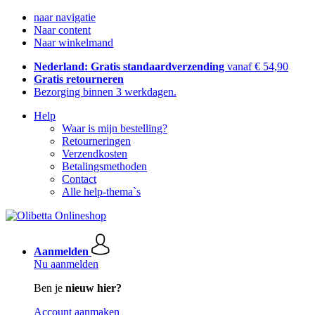
naar navigatie
Naar content
Naar winkelmand
Nederland: Gratis standaardverzending
vanaf € 54,90
Gratis retourneren
Bezorging binnen 3 werkdagen.
Help
Waar is mijn bestelling?
Retourneringen
Verzendkosten
Betalingsmethoden
Contact
Alle help-thema`s
Aanmelden
Nu aanmelden
Ben je
nieuw hier?
Account aanmaken