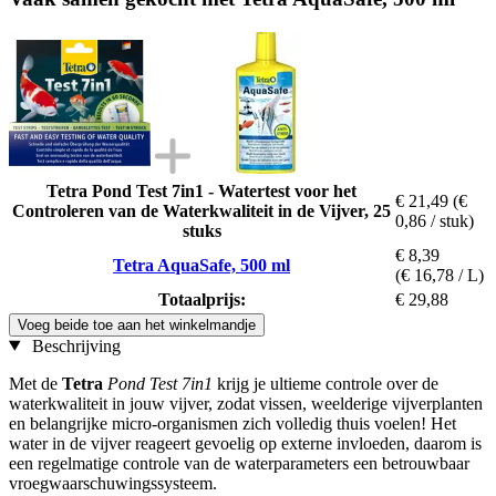
Tetra Pond Test 7in1 - Watertest voor het
€ 21,49
(€
Controleren van de Waterkwaliteit in de Vijver, 25
0,86 / stuk)
stuks
€ 8,39
Tetra AquaSafe, 500 ml
(€ 16,78 / L)
Totaalprijs:
€ 29,88
Voeg beide toe aan het winkelmandje
Beschrijving
Met de
Tetra
Pond Test 7in1
krijg je ultieme controle over de
waterkwaliteit in jouw vijver, zodat vissen, weelderige vijverplanten
en belangrijke micro-organismen zich volledig thuis voelen! Het
water in de vijver reageert gevoelig op externe invloeden, daarom is
een regelmatige controle van de waterparameters een betrouwbaar
vroegwaarschuwingssysteem.