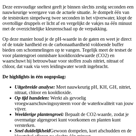
Deze eenvoudige sneltest geeft je binnen slechts zestig seconden een
nauwkeurige weergave van de actuele situatie. Je dompelt één van
de teststroken simpelweg twee seconden in het vijverwater, klopt de
overtollige druppels er licht af en vergelijkt de vakjes na één minuut
met de overzichtelijke kleurenschaal op de verpakking.
Op deze manier houd je de pH-waarde in de gaten en weet je direct
of de totale hardheid en de carbonaathardheid voldoende buffer
bieden om schommelingen op te vangen. Tegelijk meet de testset de
voor plantengroei onmisbare kooldioxidewaarde (CO2) en
waarschuwt hij betrouwbaar voor stoffen zoals nitriet, nitraat of
chloor, dat vaak via vers leidingwater wordt ingebracht.
De highlights in één oogopslag:
Uitgebreide analyse:
Meet nauwkeurig pH, KH, GH, nitriet,
nitraat, chloor en kooldioxide.
Op tijd handelen:
Werkt als gevoelig
vroegwaarschuwingssysteem voor de waterkwaliteit van jouw
vijver.
Weelderige plantengroei:
Bepaalt de CO2-waarde, zodat je
overmatige algengroei kunt voorkomen en planten kunt
versterken.
Snel duidelijkheid
Gewoon dompelen, kort afschudden en de